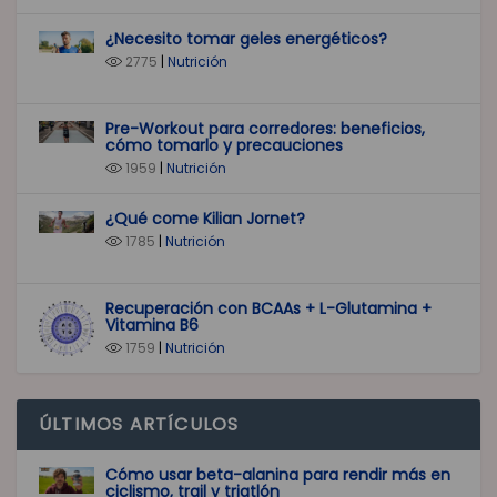
¿Necesito tomar geles energéticos?
2775
|
Nutrición
Pre-Workout para corredores: beneficios,
cómo tomarlo y precauciones
1959
|
Nutrición
¿Qué come Kilian Jornet?
1785
|
Nutrición
Recuperación con BCAAs + L-Glutamina +
Vitamina B6
1759
|
Nutrición
ÚLTIMOS ARTÍCULOS
Cómo usar beta-alanina para rendir más en
ciclismo, trail y triatlón