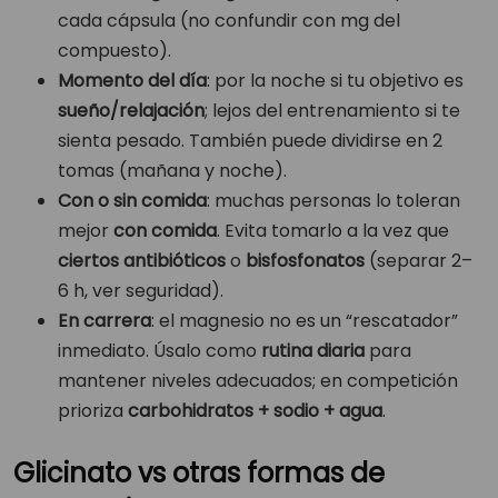
cada cápsula (no confundir con mg del
compuesto).
Momento del día
: por la noche si tu objetivo es
sueño/relajación
; lejos del entrenamiento si te
sienta pesado. También puede dividirse en 2
tomas (mañana y noche).
Con o sin comida
: muchas personas lo toleran
mejor
con comida
. Evita tomarlo a la vez que
ciertos antibióticos
o
bisfosfonatos
(separar 2–
6 h, ver seguridad).
En carrera
: el magnesio no es un “rescatador”
inmediato. Úsalo como
rutina diaria
para
mantener niveles adecuados; en competición
prioriza
carbohidratos + sodio + agua
.
Glicinato vs otras formas de