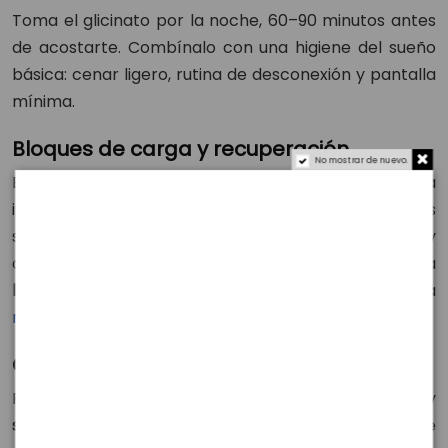
Toma el glicinato por la noche, 60–90 minutos antes
de acostarte. Combínalo con una higiene del sueño
básica: cenar ligero, rutina de desconexión y pantalla
mínima.
Bloques de carga y recuperación
No mostrar de nuevo.
En semanas de mucha carga o calor, mantén una
ingesta constante de magnesio dietético (frutos
secos, semillas, legumbres, verduras de hoja) y
considera el
glicinato
como base diaria. Ajusta
hidratación y sodio
en entrenos largos para una
recuperación
más predecible.
Calambres recurrentes
Revisa primero
plan de esfuerzo
,
carga de hidratos
y
sales/líquidos
. Mantén un aporte adecuado de