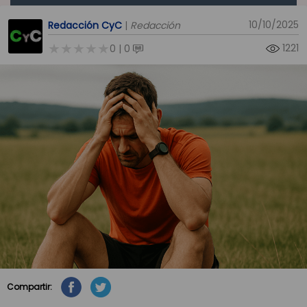
10/10/2025
Redacción CyC
|
Redacción
1221
0
0
|
Compartir: