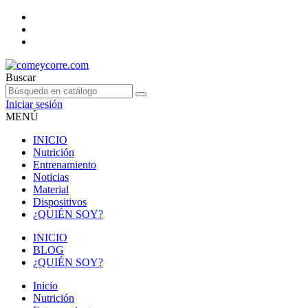
Buscar
Iniciar sesión
MENÚ
INICIO
Nutrición
Entrenamiento
Noticias
Material
Dispositivos
¿QUIÉN SOY?
INICIO
BLOG
¿QUIÉN SOY?
Inicio
Nutrición