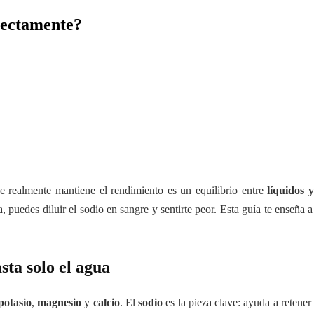
rectamente?
ua y sales minerales necesitas, cómo calcular tu sudoración y evitar ca
ue realmente mantiene el rendimiento es un equilibrio entre
líquidos 
, puedes diluir el sodio en sangre y sentirte peor. Esta guía te enseña 
sta solo el agua
potasio
,
magnesio
y
calcio
. El
sodio
es la pieza clave: ayuda a retener 