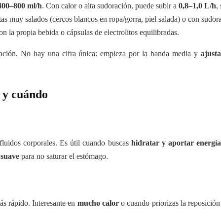
400–800 ml/h
. Con calor o alta sudoración, puede subir a
0,8–1,0 L/h
,
etas muy salados (cercos blancos en ropa/gorra, piel salada) o con sudor
n la propia bebida o cápsulas de electrolitos equilibradas.
oración. No hay una cifra única: empieza por la banda media y
ajust
r y cuándo
 fluidos corporales. Es útil cuando buscas
hidratar y aportar energí
s
suave
para no saturar el estómago.
ás rápido. Interesante en
mucho calor
o cuando priorizas la reposició