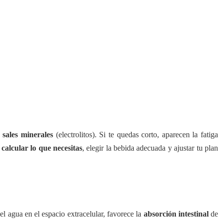
lambres y bajones.
y sales minerales
(electrolitos). Si te quedas corto, aparecen la fatiga
a
calcular lo que necesitas
, elegir la bebida adecuada y ajustar tu plan
el agua en el espacio extracelular, favorece la
absorción intestinal
de