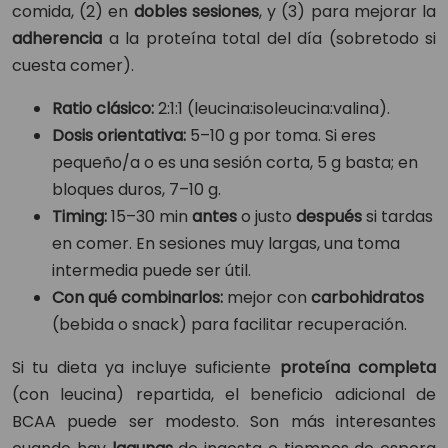
comida, (2) en
dobles sesiones
, y (3) para mejorar la
adherencia
a la proteína total del día (sobretodo si
cuesta comer).
Ratio clásico:
2:1:1 (leucina:isoleucina:valina).
Dosis orientativa:
5–10 g por toma. Si eres
pequeño/a o es una sesión corta, 5 g basta; en
bloques duros, 7–10 g.
Timing:
15–30 min
antes
o justo
después
si tardas
en comer. En sesiones muy largas, una toma
intermedia puede ser útil.
Con qué combinarlos:
mejor con
carbohidratos
(bebida o snack) para facilitar recuperación.
Si tu dieta ya incluye suficiente
proteína completa
(con leucina) repartida, el beneficio adicional de
BCAA puede ser modesto. Son más interesantes