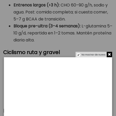
Entrenos largos (>3 h):
CHO 60–90 g/h, sodio y
agua. Post: comida completa; si cuesta comer,
5–7 g BCAA de transición.
Bloque pre-ultra (3–4 semanas):
L-glutamina 5–
10 g/d, repartida en 1–2 tomas. Mantén proteína
diaria alta.
Ciclismo ruta y gravel
No mostrar de nuevo.
Salidas 2–3 h:
40–70 g CHO/h. BCAA opcional si
sales en ayunas parcial y tardas en comer al
volver.
Etapas/fin de semana de puertos:
L-glutamina
5–10 g/d y BCAA alrededor de sesiones clave
para llegar “con piernas” al día siguiente.
Fuerza y cross-training