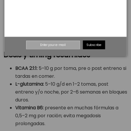
Si tu dieta ya cubre proteína, los BCAA suman
poco. Úsalos si entrenas lejos de una comida
completa.
L-glutamina 5 g post puede ayudar en fases de
alto volumen o si hay fatiga general elevada.
Subscribe
Dosis y timing resumidos
BCAA 2:1:1:
5–10 g por toma, pre o post entreno si
tardas en comer.
L-glutamina:
5–10 g/d en 1–2 tomas, post
entreno y/o noche, por 2–6 semanas en bloques
duros.
Vitamina B6:
presente en muchas fórmulas a
0,5–2 mg por ración; evita megadosis
prolongadas.