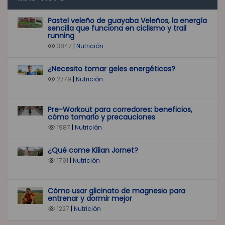
Pastel veleño de guayaba Veleños, la energía
sencilla que funciona en ciclismo y trail
running
3847
|
Nutrición
¿Necesito tomar geles energéticos?
2779
|
Nutrición
Pre-Workout para corredores: beneficios,
cómo tomarlo y precauciones
1987
|
Nutrición
¿Qué come Kilian Jornet?
1791
|
Nutrición
Cómo usar glicinato de magnesio para
entrenar y dormir mejor
1227
|
Nutrición