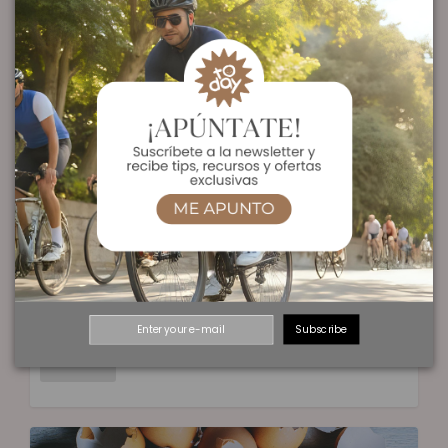
La Proteína, imprescindible en tu
alimentación.
Redacción CyC
|
06/10/2025
|
Nutrición
|
0
Subscribe
Leer más