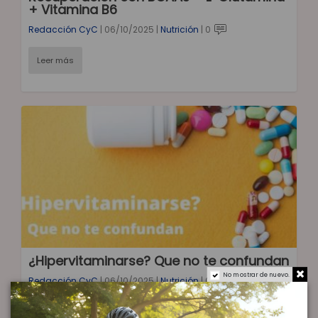
+ Vitamina B6
Redacción CyC
|
06/10/2025
|
Nutrición
|
0
Leer más
¿Hipervitaminarse? Que no te confundan
No mostrar de nuevo.
Redacción CyC
|
06/10/2025
|
Nutrición
|
0
Leer más