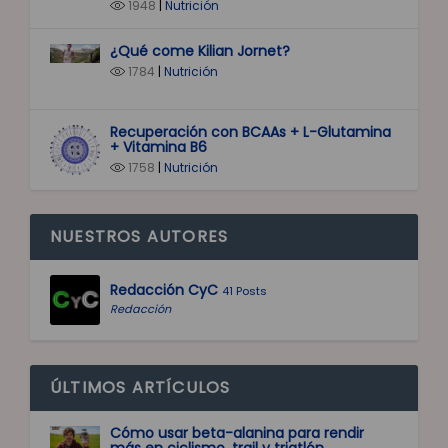
1948
|
Nutrición
¿Qué come Kilian Jornet?
1784
|
Nutrición
Recuperación con BCAAs + L-Glutamina
+ Vitamina B6
1758
|
Nutrición
NUESTROS AUTORES
Redacción CyC
41 Posts
Redacción
ÚLTIMOS ARTÍCULOS
Cómo usar beta-alanina para rendir
más en ciclismo, trail y triatlón