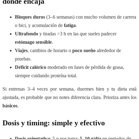
donde encaja
Bloques duros
(3–6 semanas) con mucho volumen de carrera
o bici, y acumulación de
fatiga
.
Ultrafondo
y tiradas >3 h en las que sueles padecer
estómago sensible
.
Viajes
, cambios de horario o
poco sueño
alrededor de
pruebas.
Déficit calórico
moderado en fases de pérdida de grasa,
siempre cuidando proteína total.
Si entrenas 3–4 veces por semana, duermes bien y tu dieta está
ajustada, es probable que no notes diferencia clara. Prioriza antes los
básicos
.
Dosis y timing: simple y efectivo
Dosis orientativa
: 5 g por toma;
5–10 g/día
en periodos de