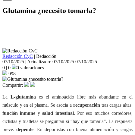
Glutamina ¿necesito tomarla?
¿Necesitas tomar L-glutamina si corres o montas en bici? Guía clara:
qué hace, cuándo puede ayudarte (y cuándo no), dosis, timing y
cómo combinarla.
Redacción CyC
|
Redacción
07/10/2025 | Actualizado: 07/10/2025
07/10/2025
0
|
0
0 valoraciones
998
Compartir:
La
L-glutamina
es el aminoácido libre más abundante en el
músculo y en el plasma. Se asocia a
recuperación
tras cargas altas,
función inmune
y
salud intestinal
. Por eso muchos corredores,
ciclistas y triatletas se preguntan si “hay que tomarla”. La respuesta
breve:
depende
. En deportistas con buena alimentación y cargas