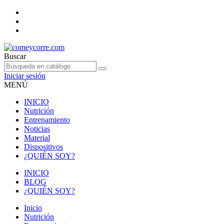
Buscar
Iniciar sesión
MENÚ
INICIO
Nutrición
Entrenamiento
Noticias
Material
Dispositivos
¿QUIÉN SOY?
INICIO
BLOG
¿QUIÉN SOY?
Inicio
Nutrición