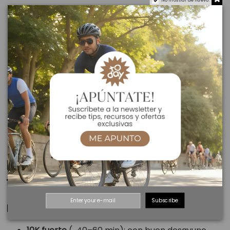
No mostrar de nuevo.
Empezar tarde
: si esperas al “bajón”, ya vas por
detrás. Primera toma entre el minuto 30–45 en
esfuerzos largos.
No beber
: aumenta el riesgo de malestar; el gel
necesita agua para absorberse.
Demasiada cafeína
: nerviosismo, molestias o
insomnio en pruebas vespertinas.
Probar marcas nuevas el día D
: regla de oro del
deportista:
nada nuevo en carrera
.
Ignorar el calor
: con alta sudoración, sube
líquidos y sodio o afloja el ritmo.
Estrategias por deporte: running,
trail y ciclismo
Subscribe
Running en asfalto