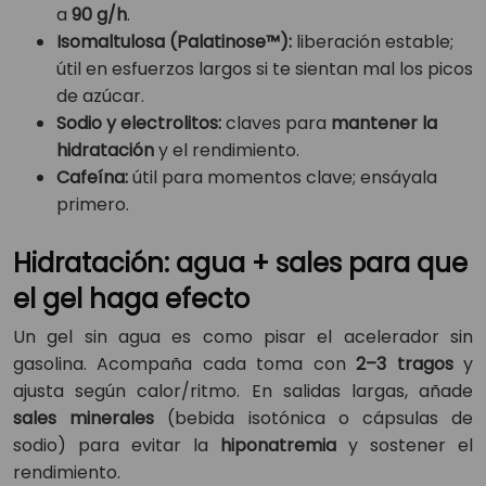
a
90 g/h
.
Isomaltulosa (Palatinose™):
liberación estable;
útil en esfuerzos largos si te sientan mal los picos
de azúcar.
Sodio y electrolitos:
claves para
mantener la
hidratación
y el rendimiento.
Cafeína:
útil para momentos clave; ensáyala
primero.
Hidratación: agua + sales para que
el gel haga efecto
Un gel sin agua es como pisar el acelerador sin
gasolina. Acompaña cada toma con
2–3 tragos
y
ajusta según calor/ritmo. En salidas largas, añade
sales minerales
(bebida isotónica o cápsulas de
sodio) para evitar la
hiponatremia
y sostener el
rendimiento.