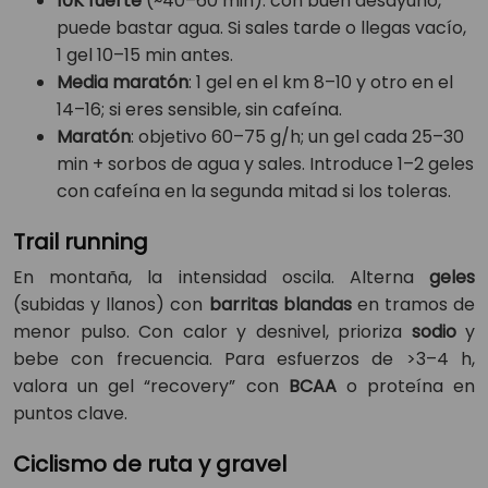
10K fuerte
(~40–60 min): con buen desayuno,
puede bastar agua. Si sales tarde o llegas vacío,
1 gel 10–15 min antes.
Media maratón
: 1 gel en el km 8–10 y otro en el
14–16; si eres sensible, sin cafeína.
Maratón
: objetivo 60–75 g/h; un gel cada 25–30
min + sorbos de agua y sales. Introduce 1–2 geles
con cafeína en la segunda mitad si los toleras.
Trail running
En montaña, la intensidad oscila. Alterna
geles
(subidas y llanos) con
barritas blandas
en tramos de
menor pulso. Con calor y desnivel, prioriza
sodio
y
bebe con frecuencia. Para esfuerzos de >3–4 h,
valora un gel “recovery” con
BCAA
o proteína en
puntos clave.
Ciclismo de ruta y gravel