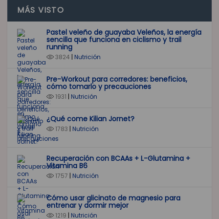
MÁS VISTO
Pastel veleño de guayaba Veleños, la energía
sencilla que funciona en ciclismo y trail
running
3824
|
Nutrición
Pre-Workout para corredores: beneficios,
cómo tomarlo y precauciones
1931
|
Nutrición
¿Qué come Kilian Jornet?
1783
|
Nutrición
Recuperación con BCAAs + L-Glutamina +
Vitamina B6
1757
|
Nutrición
Cómo usar glicinato de magnesio para
entrenar y dormir mejor
1219
|
Nutrición