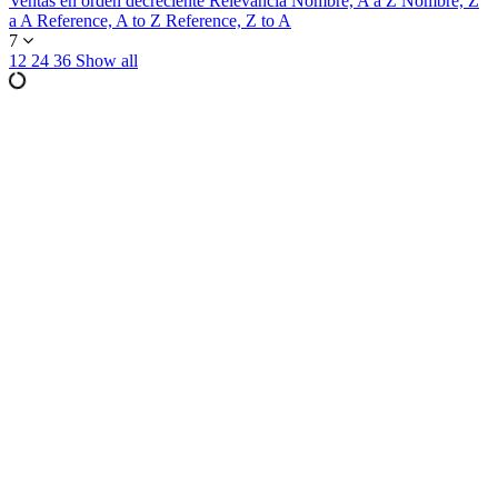
Ventas en orden decreciente
Relevancia
Nombre, A a Z
Nombre, Z
a A
Reference, A to Z
Reference, Z to A
7
12
24
36
Show all