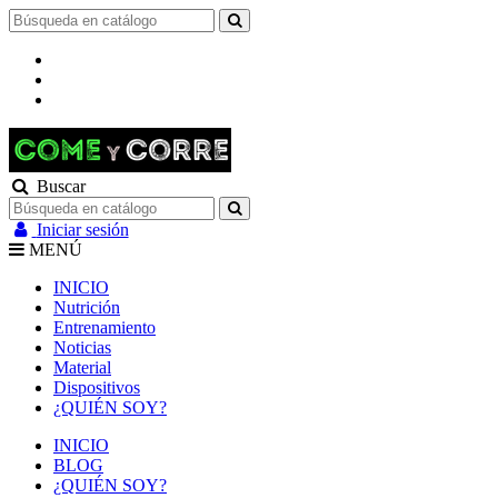
Buscar
Iniciar sesión
MENÚ
INICIO
Nutrición
Entrenamiento
Noticias
Material
Dispositivos
¿QUIÉN SOY?
INICIO
BLOG
¿QUIÉN SOY?