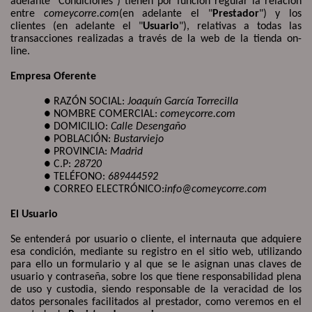
adelante "Condiciones") tienen por función regular la relación
entre
comeycorre.com
(en adelante el "
Prestador
") y los
clientes (en adelante el "
Usuario
"), relativas a todas las
transacciones realizadas a través de la web de la tienda on-
line.
Empresa Oferente
● RAZÓN SOCIAL:
Joaquín García Torrecilla
● NOMBRE COMERCIAL:
comeycorre.com
● DOMICILIO:
Calle Desengaño
● POBLACIÓN:
Bustarviejo
● PROVINCIA:
Madrid
● C.P:
28720
● TELÉFONO:
689444592
● CORREO ELECTRÓNICO:
info@comeycorre.com
El Usuario
Se entenderá por usuario o cliente, el internauta que adquiere
esa condición, mediante su registro en el sitio web, utilizando
para ello un formulario y al que se le asignan unas claves de
usuario y contraseña, sobre los que tiene responsabilidad plena
de uso y custodia, siendo responsable de la veracidad de los
datos personales facilitados al prestador, como veremos en el