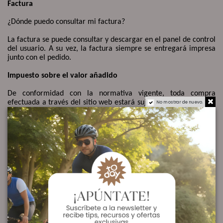
Factura
¿
Dónde puedo consultar mi factura?
La factura se puede consultar y descargar en el panel de control
del usuario. A su vez, la factura siempre se entregará impresa
junto con el pedido.
Impuesto sobre el valor añadido
De conformidad con la normativa vigente, toda compra
efectuada a través del sitio web estará sujeta a Impuesto sobre
No mostrar de nuevo.
el Valor Añadido (IVA).
Métodos o Modalidades de pago
Con carácter general, el Usuario podrá escoger la forma de
pago:
Tarjeta de crédito/débito
Bizum
Transferencia Bancaria
Una vez hayas validado toda la información sobre tu compra