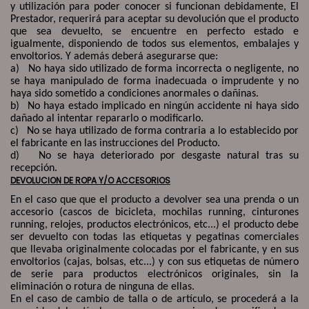
y utilización para poder conocer si funcionan debidamente, El
Prestador, requerirá para aceptar su devolución que el producto
que sea devuelto, se encuentre en perfecto estado e
igualmente, disponiendo de todos sus elementos, embalajes y
envoltorios. Y además deberá asegurarse que:
a)
No haya sido utilizado de forma incorrecta o negligente, no
se haya manipulado de forma inadecuada o imprudente y no
haya sido sometido a condiciones anormales o dañinas.
b)
No haya estado implicado en ningún accidente ni haya sido
dañado al intentar repararlo o modificarlo.
c)
No se haya utilizado de forma contraria a lo establecido por
el fabricante en las instrucciones del Producto.
d)
No se haya deteriorado por desgaste natural tras su
recepción.
DEVOLUCION DE ROPA Y/O ACCESORIOS
En el caso que que el producto a devolver sea una prenda o un
accesorio (cascos de bicicleta, mochilas running, cinturones
running, relojes, productos electrónicos, etc...) el producto debe
ser devuelto con todas las etiquetas y pegatinas comerciales
que llevaba originalmente colocadas por el fabricante, y en sus
envoltorios (cajas, bolsas, etc...) y con sus etiquetas de número
de serie para productos electrónicos originales, sin la
eliminación o rotura de ninguna de ellas.
En el caso de cambio de talla o de artículo, se procederá a la