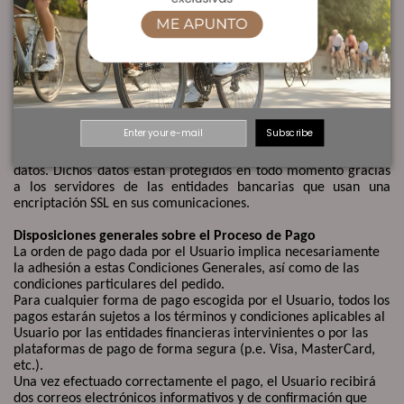
(artículos, modos de envío, dirección de entrega y de
facturación) aparecerá una elección para elegir qué modalidad
de pago deseas utilizar e introduzcas tus datos.
En el caso de que la plataforma de pago informara de la
denegación de la tarjeta, se cancelará automáticamente el
pedido, informando online y en el momento, al cliente de la
anulación como hemos comentado anteriormente.
Subscribe
Los datos de la tarjeta no se guardarán en nuestra base de
datos. Dichos datos están protegidos en todo momento gracias
a los servidores de las entidades bancarias que usan una
encriptación SSL en sus comunicaciones.
Disposiciones generales sobre el Proceso de Pago
La orden de pago dada por el Usuario implica necesariamente
la adhesión a estas Condiciones Generales, así como de las
condiciones particulares del pedido.
Para cualquier forma de pago escogida por el Usuario, todos los
pagos estarán sujetos a los términos y condiciones aplicables al
Usuario por las entidades financieras intervinientes o por las
plataformas de pago de forma segura (p.e. Visa, MasterCard,
etc.).
Una vez efectuado correctamente el pago, el Usuario recibirá
dos correos electrónicos informativos y de confirmación que