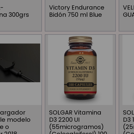
L-
Victory Endurance
VEL
na 300grs
Bidón 750 ml Blue
GU
Cargador
SOLGAR Vitamina
SOL
le modelo
D3 2200 UI
D3 
ve o
(55microgramos)
(25