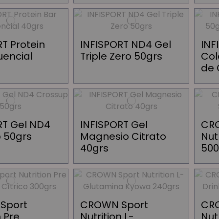
T Protein
INFISPORT ND4 Gel
INF
uencial
Triple Zero 50grs
Col
de 
RT Gel ND4
INFISPORT Gel
CR
 50grs
Magnesio Citrato
Nut
40grs
50
Sport
CROWN Sport
CR
n Pre
Nutrition L-
Nut