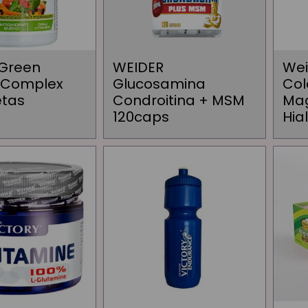
Green
WEIDER
Wei
 Complex
Glucosamina
Col
etas
Condroitina + MSM
Mag
120caps
Hia