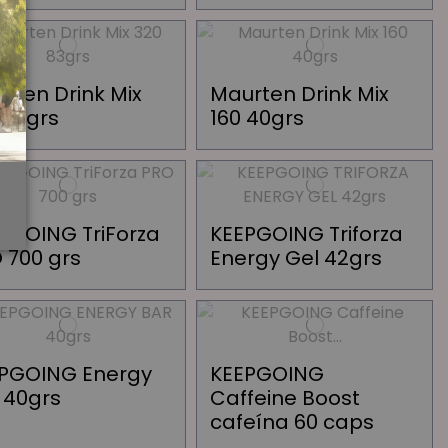
rten Drink Mix
Maurten Drink Mix
 83grs
160 40grs
PGOING TriForza
KEEPGOING Triforza
 700 grs
Energy Gel 42grs
PGOING Energy
KEEPGOING
 40grs
Caffeine Boost
cafeína 60 caps