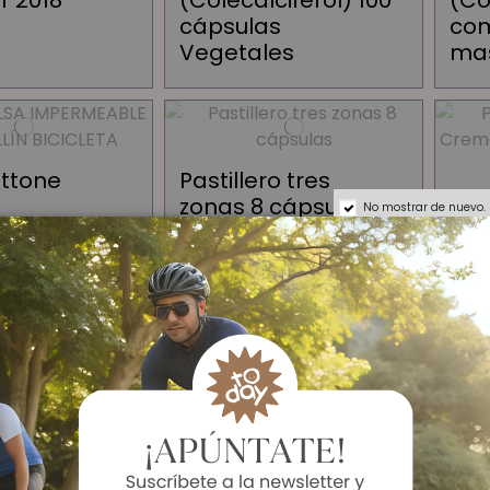
r 2018
(Colecalciferol) 100
(Co
cápsulas
com
Vegetales
mas
attone
Pastillero tres
zonas 8 cápsulas
PAL
No mostrar de nuevo.
eable para
Am
cicleta
de 
Ave
300
 Try Out
Maurten Testing
Mau
Box