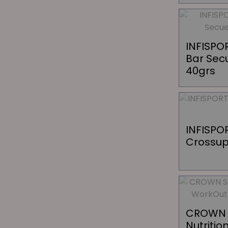
INFISPOR
Bar Sec
40grs
INFISPO
Crossup
CROWN 
Nutritio