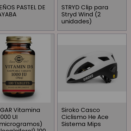
EÑOS PASTEL DE
STRYD Clip para
AYABA
Stryd Wind (2
unidades)
GAR Vitamina
Siroko Casco
1000 UI
Ciclismo He Ace
microgramos)
Sistema Mips