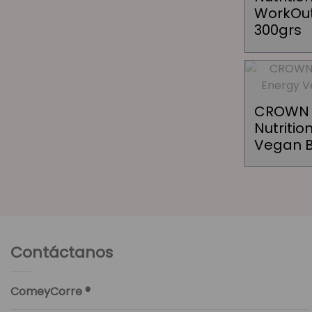
WorkOut
300grs
CROWN 
Nutritio
Vegan B
Contáctanos
ComeyCorre ®