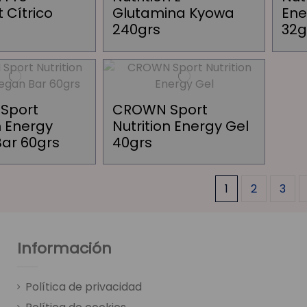
 Cítrico
Glutamina Kyowa
Ene
240grs
32g
Sport
CROWN Sport
n Energy
Nutrition Energy Gel
ar 60grs
40grs
1
2
3
Información
Política de privacidad