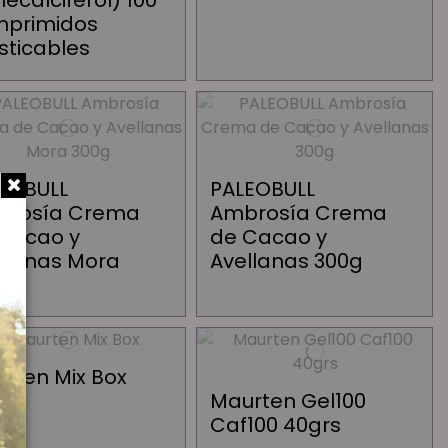
lecalciferol) 100
primidos
ticables
EOBULL
PALEOBULL
brosía Crema
Ambrosía Crema
Cacao y
de Cacao y
llanas Mora
Avellanas 300g
g
rten Mix Box
Maurten Gel100
Caf100 40grs