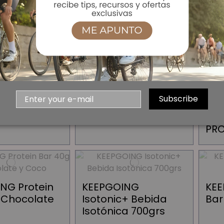
 Gel100
Maurten Drink Mix
Mau
320 Caf 100 83grs
320
Subscribe
 Bidón
Maurten Bidón
500ml
KEE
PRO
NG Protein
KEEPGOING
KEE
 Chocolate
Isotonic+ Bebida
Bar
Isotónica 700grs