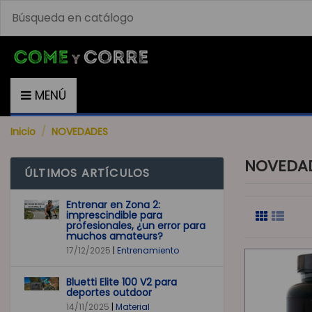
MENÚ
Inicio
NOVEDADES
NOVEDA
ÚLTIMOS ARTÍCULOS
Entrenar en Zona 2:
imprescindible para
profesionales, ¿un error para
muchos amateurs?
17/12/2025
|
Entrenamiento
Bluetti Elite 100 V2 para
deportes outdoor
14/11/2025
|
Material