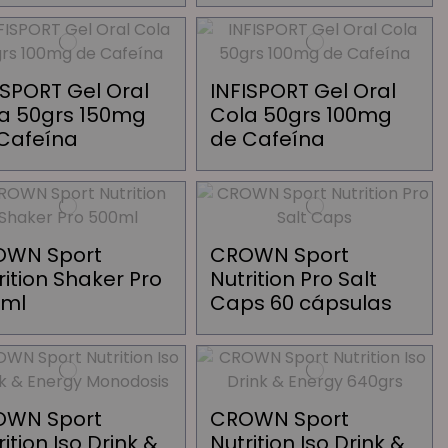
ISPORT Gel Oral
INFISPORT Gel Oral
a 50grs 150mg
Cola 50grs 100mg
Cafeína
de Cafeína
OWN Sport
CROWN Sport
rition Shaker Pro
Nutrition Pro Salt
0ml
Caps 60 cápsulas
OWN Sport
CROWN Sport
rition Iso Drink &
Nutrition Iso Drink &