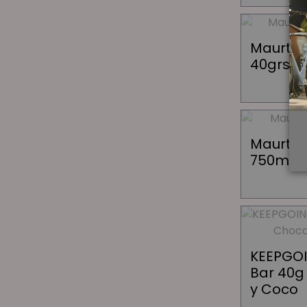
Maurten
40grs
Maurten
750ml
KEEPGOI
Bar 40g
y Coco