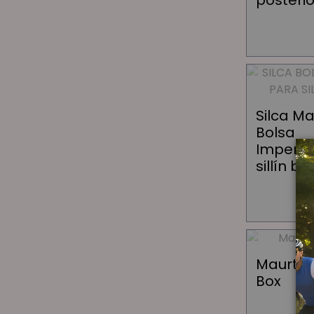
posterio
Silca M
Bolsa
Imperm
sillín bi
Maurten
Box