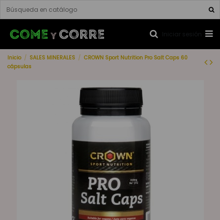
Iniciar sesión
Inicio
SALES MINERALES
CROWN Sport Nutrition Pro Salt Caps 60
cápsulas