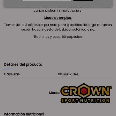
(1) J Int Soc Sports Nutr. 2016 Jul 29;13:31. doi: 10.1186/s12970-016-
0141-z. eCollection 2016. Interindividual variability in sweat electrolyte
concentration in marathoners.
Modo de empleo:
Tomar de 1 a 3 cápsulas por hora para ejercicios de larga duración
según haya ingesta de bebida isotónica o no.
Raciones y peso: 60 cápsulas
Detalles del producto
Cápsulas
60 unidades
Marca
Información nutricional