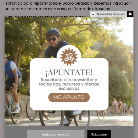
isotónica para reponer todo el Sodio perdido y debemos introducir
un extra del mismo, en este caso, en forma de cápsulas.
No mostrar de nuevo.
Con las ingestas recomendadas de aprox. 500 ml/hora de IsoDrink
& Energy (295 mg) + 1 ó 2 cápsulas de PRO Salt Caps (310 mg/cap.)
el deportista tiene la seguridad de cubrir las necesidades de Sodio
perdidas en el entrenamiento y/o competición. Además el
consumo de Sodio es fundamental para evitar la Hiponatremia,
que es la disminución de la concentración de este mineral en el
plasma sanguíneo, lo que facilita la deshidratación.
Las pérdidas medias de Potasio (1) (234 mg/litro sudor) son
perfectamente repuestas con la misma ingesta combinada de
IsoDrink & Energy (193 mg) y PRO Salt Caps (54 mg).
Fuentes orgánicas altamente asimilables: el Potasio, Calcio y
Magnesio son aportadas en forma de sales orgánicas (Citratos y
Gluconato respectivamente) cuya biodisponibilidad es mayor que
usando sales inorgánicas como los óxidos, carbonatos, etc.
empleadas habitualmente por su, aparentemente, mayor aporte del
mineral en cuestión y su menor coste.
11% de descuento aquí. Cupón "ComeyCorre"
Subscribe