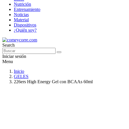
Nutrición
Entrenamiento
Noticias
Material
Dispositivos
¿Quién soy?
Search
Iniciar sesión
Menu
Inicio
GELES
226ers High Energy Gel con BCAAs 60ml