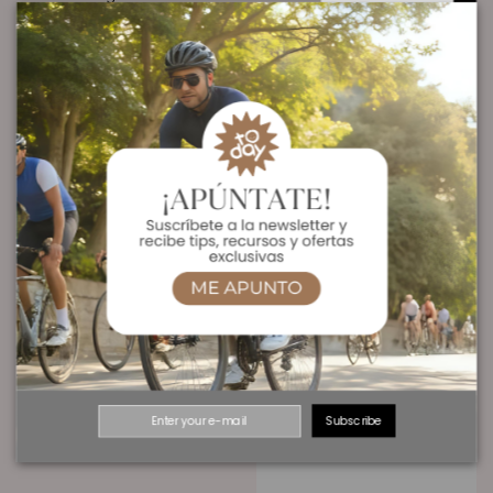
No inhibe la combustión de grasa.
En formato stick de 76g y con 200 kcal, contienen 50 g de
carbohidratos por gel en proporción 1:1 para hidratos de carbono
complejos y simples.
Los aromas utilizados son naturales consiguiendo sabores
realmente buenos:
Los sabores Limón y Banana, no contienen cafeína
Ver Oferta en Amazon
MODO DE EMPLEO:
Máximo 2 geles por hora de ejercicio. Tomarlos con 300ml de agua
Detalles del producto
Gel
76grs
Subscribe
Referencia
GL-EG-076-LE