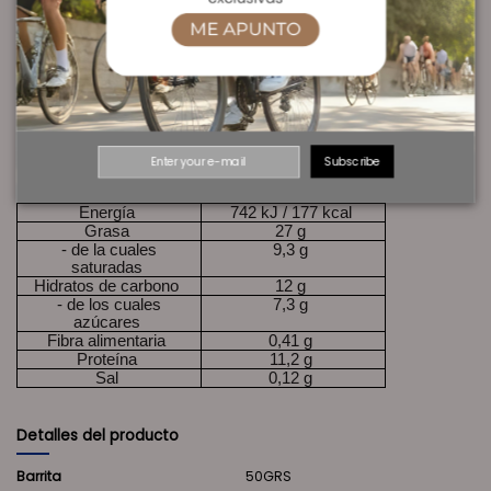
grasa vegetal de palma (no hidrogenada), derivados Lácteos en
polvo¹, sacarosa, manteca de cacao, leche entera en polvo¹,
aromas, emulgentes: lecitina de soja, E476; espesante: goma guar;
gasificantes: bicarbonato amónico, bicarbonato de Sodio;
vitamina a, vitamina D, vitamina E, L-ascorbato sódico (vitamina
c), vitamina B1, vitamina B2, vitamina B3, vitamina B6, vitamina B9,
vitamina B12, biotina, vitamin B5, edulcorante: sucralosa. ¹ Contiene
leche y lactosa. Puede contener trazas de huevo, almendra y
avellana.
Subscribe
INFORMACIÓN NUTRICIONAL
Energía
742 kJ / 177 kcal
Grasa
27 g
- de la cuales
9,3 g
saturadas
Hidratos de carbono
12 g
- de los cuales
7,3 g
azúcares
Fibra alimentaria
0,41 g
Proteína
11,2 g
Sal
0,12 g
Detalles del producto
Barrita
50GRS