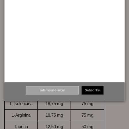
nutricional
(8g)
(32g)
115 kJ/ 27
461 kJ/ 109
Energía
Kcal
Kcal
Proteina
0,11 g
0,45 g
Hidratos de
6,64 g
26,6 g
Carbono
Grasas
<0,1 g
<0,1 g
Sodio
0,15 g
0,06 g
L-Leucina
37,50 mg
150 mg
Subscribe
L-Valina
18,75 mg
75 mg
L-Isoleucina
18,75 mg
75 mg
L-Arginina
18,75 mg
75 mg
Taurina
12,50 mg
50 mg