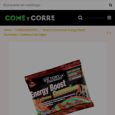
Iniciar sesión
Inicio
CARBOHIDRATOS
Victory Endurance Energy Boost
Gummies + Cafeína Cola 64grs