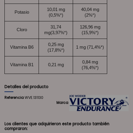
10,01 mg
40,04 mg
Potasio
(0,5%*)
(2%*)
31,74
126,96 mg
Cloro
mg(3,97%*)
(15,9%*)
0,25 mg
Vitamina B6
1 mg (71,4%*)
(17,8%*)
0,84 mg
Vitamina B1
0,21 mg
(76,4%*)
Detalles del producto
Referencia
WVE.131130
Marca
Los clientes que adquirieron este producto también
compraron: