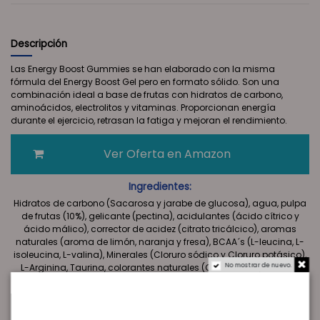
Descripción
Las Energy Boost Gummies se han elaborado con la misma
fórmula del Energy Boost Gel pero en formato sólido. Son una
combinación ideal a base de frutas con hidratos de carbono,
aminoácidos, electrolitos y vitaminas. Proporcionan energía
durante el ejercicio, retrasan la fatiga y mejoran el rendimiento.
Ver Oferta en Amazon
Ingredientes:
Hidratos de carbono (Sacarosa y jarabe de glucosa), agua, pulpa
de frutas (10%), gelicante (pectina), acidulantes (ácido cítrico y
ácido málico), corrector de acidez (citrato tricálcico), aromas
naturales (aroma de limón, naranja y fresa), BCAA´s (L-leucina, L-
isoleucina, L-valina), Minerales (Cloruro sódico y Cloruro potásico),
No mostrar de nuevo.
L-Arginina, Taurina, colorantes naturales (Curcumina y Carmín
cochinilla), vitamina B6 (Piridoxina HCl) y vitamina B1 (Tiamina HCl).
Información
Por unidad
por porción