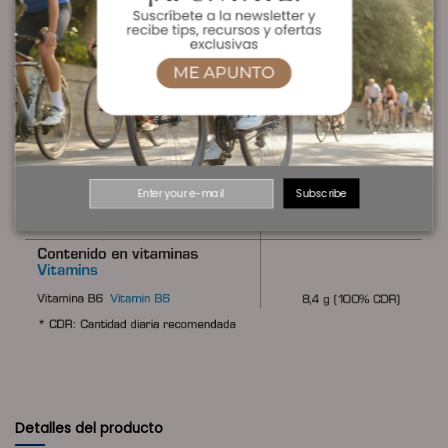
INGREDIENTES:
Beta Alanina, vitamina B6 (piridoxina clorhidrato), estearato de
magnesio, dióxido de silicio, dióxido de titanio.
Subscribe
Detalles del producto