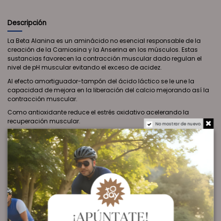
Descripción
La Beta Alanina es un aminácido no esencial responsable de la
creación de la Carniosina y la Anserina en los músculos. Estas
sustancias favorecen la contracción muscular dado regulan el
nivel de pH muscular evitando el exceso de acidez.
Al efecto amortiguador-tampón del ácido láctico se le une la
capacidad de mejora en la liberación del calcio mejorando así la
contracción muscular.
Como antioxidante reduce el estrés oxidativo acelerando la
recuperación muscular.
No mostrar de nuevo.
MODO DE EMPLEO:
Tomar 2 cápsulas con cada comida en momentos de máxima
carga y/o previos a la competición. Importante no excederse de la
dosis recomendada ni hacerlo fuera de las comidas.
Especialmente indicado para: deportes en las que se den
situaciones de muy alta intensidad y corta duración y épocas de
elevada carga.
Ver Oferta en Amazon