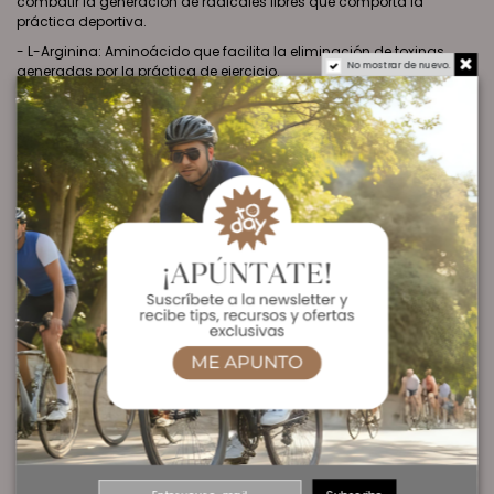
combatir la generación de radicales libres que comporta la
práctica deportiva.
- L-Arginina: Aminoácido que facilita la eliminación de toxinas
No mostrar de nuevo.
generadas por la práctica de ejercicio.
- Taurina: Aminoácido que mejora los procesos de
osmoregulación, fundamental en deportes de resistencia.
Además favorece la asimilación del resto de nutrientes.-
- Vitaminas B6 y B1: Importantes en el metabolismo proteico y de
los hidratos de carbono respectivamente.
Ver Oferta en Amazon
Ingredientes:
Agua, maltodextrina, fructosa, dextrosa, acidulante: ácido cítrico;
0,4% extracto de manzana y uva (Vinitrox™), aroma, L-arginina,
taurina, conservador: sorbato potásico; vitamina B1, vitamina B6.
Información
por 100g
por 42g
nutricional
991 kJ/
418 kJ/ 97
Energía
232 Kcal
Kcal