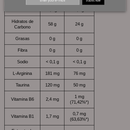
Subscribe
Proteina
0,3 g
0,1 g
Hidratos de
58 g
24 g
Carbono
Grasas
0 g
0 g
Fibra
0 g
0 g
Sodio
< 0,1 g
< 0,1 g
L-Arginina
181 mg
76 mg
Taurina
120 mg
50 mg
1 mg
Vitamina B6
2,4 mg
(71,42%*)
0,7 mg
Vitamina B1
1,7 mg
(63,63%*)