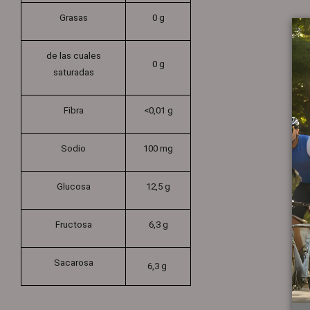
Grasas
0 g
de las cuales
0 g
saturadas
Fibra
<0,01 g
Sodio
100 mg
Glucosa
12,5 g
Fructosa
6,3 g
Sacarosa
6,3 g