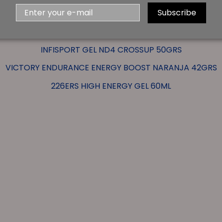
Subscribe
KEEPGOING TRIFORZA ENERGY GEL 40GRS
CROWN ENERGY GEL 40GRS
INFISPORT GEL ND4 CROSSUP 50GRS
VICTORY ENDURANCE ENERGY BOOST NARANJA 42GRS
226ERS HIGH ENERGY GEL 60ML