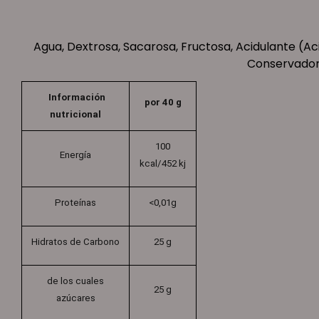
Agua, Dextrosa, Sacarosa, Fructosa, Acidulante (Ac
Conservadore
Información
por 40 g
nutricional
100
Energía
kcal/452 kj
Proteínas
<0,01g
Hidratos de Carbono
25 g
de los cuales
25 g
azúcares