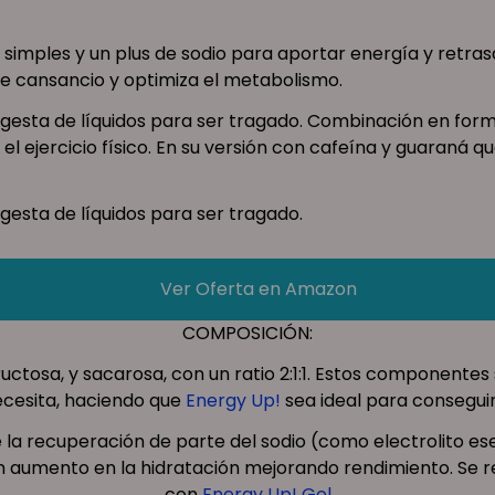
ples y un plus de sodio para aportar energía y retrasar l
e cansancio y optimiza el metabolismo.
ingesta de líquidos para ser tragado. Combinación en for
 el ejercicio físico. En su versión con cafeína y guaraná
ngesta de líquidos para ser tragado.
Ver Oferta en Amazon
COMPOSICIÓN:
ructosa, y sacarosa, con un ratio 2:1:1. Estos componen
cesita, haciendo que
Energy Up!
sea ideal para consegui
la recuperación de parte del sodio (como electrolito esen
un aumento en la hidratación mejorando rendimiento. Se 
con
Energy Up! Gel