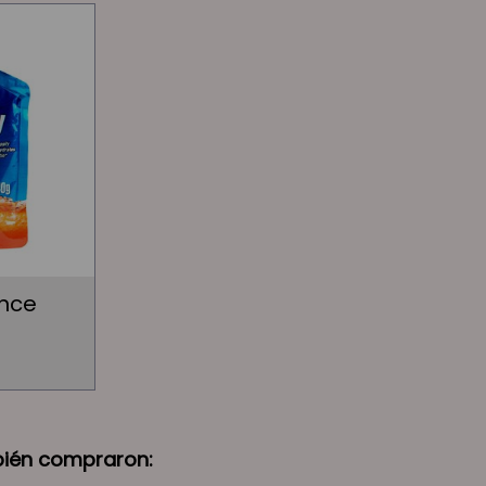
ance
bién compraron: