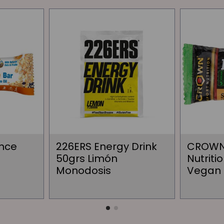
ance
226ERS Energy Drink
CROWN
50grs Limón
Nutriti
Monodosis
Vegan 