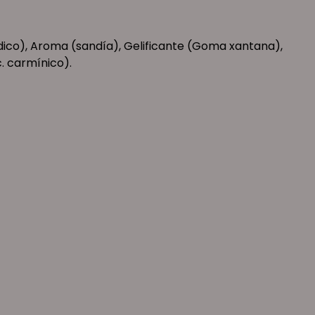
ódico), Aroma (sandía), Gelificante (Goma xantana),
. carmínico).