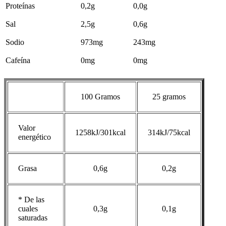
Proteínas
0,2g
0,0g
Sal
2,5g
0,6g
Sodio
973mg
243mg
Cafeína
0mg
0mg
100 Gramos
25 gramos
Valor
1258kJ/301kcal
314kJ/75kcal
energético
Grasa
0,6g
0,2g
* De las
cuales
0,3g
0,1g
saturadas