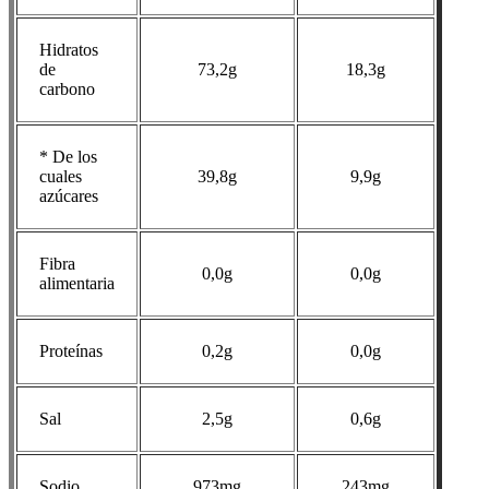
Hidratos
de
73,2g
18,3g
carbono
* De los
cuales
39,8g
9,9g
azúcares
Fibra
0,0g
0,0g
alimentaria
Proteínas
0,2g
0,0g
Sal
2,5g
0,6g
Sodio
973mg
243mg