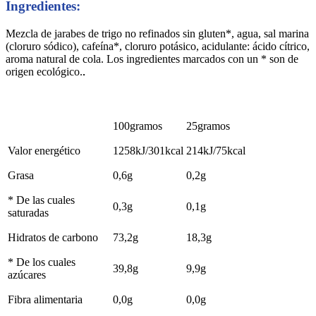
Ingredientes:
Mezcla de jarabes de trigo no refinados sin gluten*, agua, sal marina
(cloruro sódico), cafeína*, cloruro potásico, acidulante: ácido cítrico,
aroma natural de cola. Los ingredientes marcados con un * son de
origen ecológico.
.
100gramos
25gramos
Valor energético
1258kJ/301kcal
214kJ/75kcal
Grasa
0,6g
0,2g
* De las cuales
0,3g
0,1g
saturadas
Hidratos de carbono
73,2g
18,3g
* De los cuales
39,8g
9,9g
azúcares
Fibra alimentaria
0,0g
0,0g