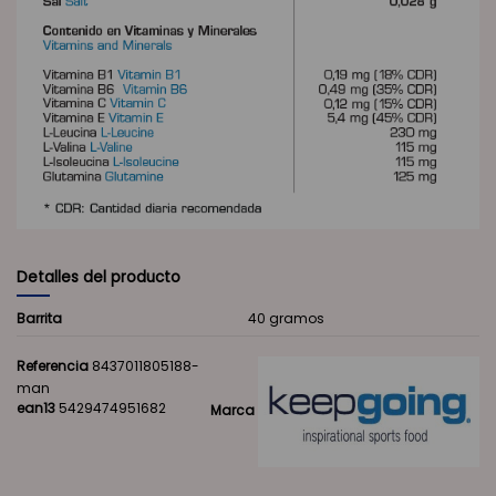
Detalles del producto
Barrita
40 gramos
Referencia
8437011805188-
man
ean13
5429474951682
Marca