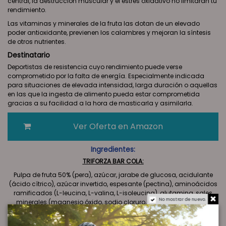
central, la destrucción muscular y el estrés oxidativo no limitarán tu
rendimiento.
Las vitaminas y minerales de la fruta las dotan de un elevado
poder antioxidante, previenen los calambres y mejoran la síntesis
de otros nutrientes.
Destinatario
Deportistas de resistencia cuyo rendimiento puede verse
comprometido por la falta de energía. Especialmente indicada
para situaciones de elevada intensidad, larga duración o aquellas
en las que la ingesta de alimento pueda estar comprometida
gracias a su facilidad a la hora de masticarla y asimilarla.
Ver Oferta en Amazon
Ingredientes:
TRIFORZA BAR COLA:
Pulpa de fruta 50% (pera), azúcar, jarabe de glucosa, acidulante
(ácido cítrico), azúcar invertido, espesante (pectina), aminoácidos
ramificados (L-leucina, L-valina, L-isoleucina), glutamina, sales
No mostrar de nuevo.
minerales (magnesio óxido, sodio cloruro, zinc sulfato, potasio
gluconato), vitaminas (B1, B6, C, E), cafeína anhidra, humectanate
(sorbitol), concentrado de (cártamo, alga, zanahoria, manzana,