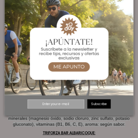
grosella negra), aroma: cola, conservantes: (E-202, E-200), panela
TRIFORZA BAR FRESA:
Pulpa de fruta 50%, azúcar, jarabe de glucosa, acidulante (ácido
cítrico), azúcar invertido, espesante (pectina), aminoácidos
ramificados (L-leucina, L-valina, L-isoleucina), glutamina, sales
minerales (magnesio óxido, sodio cloruro, zinc sulfato, potasio
gluconato), vitaminas (B1, B6, C, E), aroma: según sabor.
TRIFORZA BAR PIÑA:
Pulpa de fruta 50%, azúcar, jarabe de glucosa, acidulante (ácido
cítrico), azúcar invertido, espesante (pectina), aminoácidos
ramificados (L-leucina, L-valina, L-isoleucina), glutamina, sales
minerales (magnesio óxido, sodio cloruro, zinc sulfato, potasio
gluconato), vitaminas (B1, B6, C, E), aroma: según sabor.
TRIFORZA BAR MANDARINA:
Pulpa de fruta 50%, azúcar, jarabe de glucosa, acidulante (ácido
Subscribe
cítrico), azúcar invertido, espesante (pectina), aminoácidos
ramificados (L-leucina, L-valina, L-isoleucina), glutamina, sales
minerales (magnesio óxido, sodio cloruro, zinc sulfato, potasio
gluconato), vitaminas (B1, B6, C, E), aroma: según sabor.
TRIFORZA BAR ALBARICOQUE: