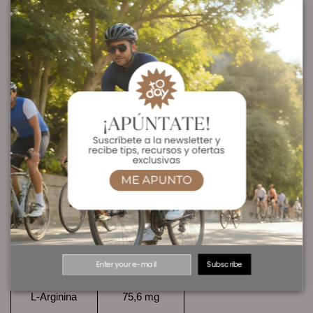
Hidratos de
Hidratos de
Carbono 24 g
Carbono 24 g
- de los cuales
- de los cuales
azúcares
azúcares
9,8 g
9,8 g
Proteínas 0 g
Proteínas 0 g
Sal
0,035 g
Tiamina
0,7 mg (64%*)
Vitamina B6
0,7 mg (50%*)
Potasio
99,4 mg (5%*)
Magnesio
80 mg (22%*)
L-Leucina
151,2 mg
L-Valina
75,6 mg
L-Isoleucina
75,6 mg
Subscribe
L-Arginina
75,6 mg