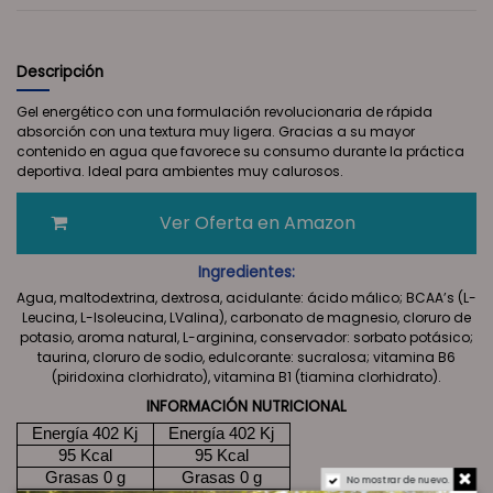
Descripción
Gel energético con una formulación revolucionaria de rápida
absorción con una textura muy ligera. Gracias a su mayor
contenido en agua que favorece su consumo durante la práctica
deportiva. Ideal para ambientes muy calurosos.
Ver Oferta en Amazon
Ingredientes:
Agua, maltodextrina, dextrosa, acidulante: ácido málico; BCAA’s (L-
Leucina, L-Isoleucina, LValina), carbonato de magnesio, cloruro de
potasio, aroma natural, L-arginina, conservador: sorbato potásico;
taurina, cloruro de sodio, edulcorante: sucralosa; vitamina B6
(piridoxina clorhidrato), vitamina B1 (tiamina clorhidrato).
INFORMACIÓN NUTRICIONAL
Energía 402 Kj
Energía 402 Kj
95 Kcal
95 Kcal
Grasas 0 g
Grasas 0 g
No mostrar de nuevo.