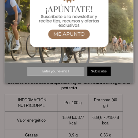
cianocobalamina (vitamina B12)), edulcorante: sucralosa, jale real
liofilizada (40-80 mg)*, sulfato de zinc, sulfato de manganeso.
* Cantidad por dosis diaria 40-80 g de producto.
* Cantidad por dosis diaria 40-80 g de producto.
MODO DE EMPLEO:
Como complemento en el desayuno y merienda: disolver 3
medidas (40 g) en 200 ml de agua. Como alimento líquido en
deportes de larga duración: disolver 4 o 6 medidas (60-80 g) en
300-400 ml de agua y alternar la toma con pequeños tragos de
agua.
Como recuperador: disolver 4-6 medidas colmadas (60-80 g) en
Subscribe
300-400 ml de agua y tomarlo durante los primeros 30 minutos
después de acabado el ejercicio. Agitar bien para conseguir una
perfecta
INFORMACIÓN
Por toma (40
Por 100 g
NUTRICIONAL
gr)
1599 kJ/377
639,6 kJ/150,8
Valor energético
kcal
kcal
Grasas
0,9 g
0,36 g