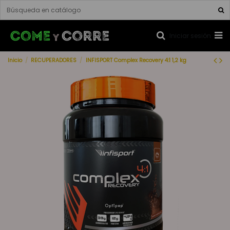
Iniciar sesión
Inicio
RECUPERADORES
INFISPORT Complex Recovery 4:1 1,2 kg