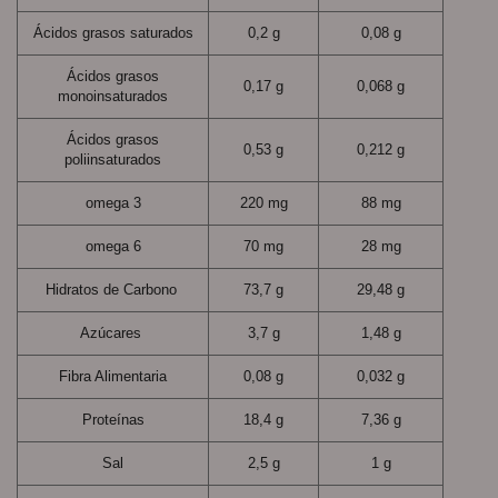
Ácidos grasos saturados
0,2 g
0,08 g
Ácidos grasos
0,17 g
0,068 g
monoinsaturados
Ácidos grasos
0,53 g
0,212 g
poliinsaturados
omega 3
220 mg
88 mg
omega 6
70 mg
28 mg
Hidratos de Carbono
73,7 g
29,48 g
Azúcares
3,7 g
1,48 g
Fibra Alimentaria
0,08 g
0,032 g
Proteínas
18,4 g
7,36 g
Sal
2,5 g
1 g