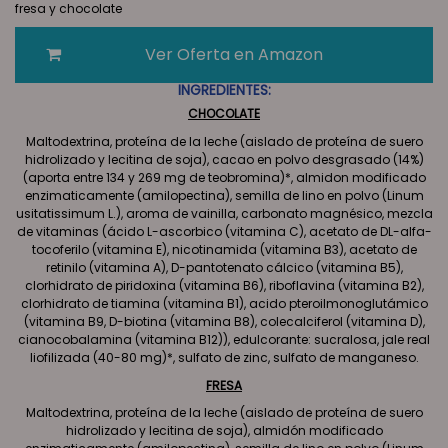
fresa y chocolate
Ver Oferta en Amazon
INGREDIENTES:
CHOCOLATE
Maltodextrina, proteína de la leche (aislado de proteína de suero
hidrolizado y lecitina de soja), cacao en polvo desgrasado (14%)
(aporta entre 134 y 269 mg de teobromina)*, almidon modificado
enzimaticamente (amilopectina), semilla de lino en polvo (Linum
usitatissimum L.), aroma de vainilla, carbonato magnésico, mezcla
de vitaminas (ácido L-ascorbico (vitamina C), acetato de DL-alfa-
tocoferilo (vitamina E), nicotinamida (vitamina B3), acetato de
retinilo (vitamina A), D-pantotenato cálcico (vitamina B5),
clorhidrato de piridoxina (vitamina B6), riboflavina (vitamina B2),
clorhidrato de tiamina (vitamina B1), acido pteroilmonoglutámico
(vitamina B9, D-biotina (vitamina B8), colecalciferol (vitamina D),
cianocobalamina (vitamina B12)), edulcorante: sucralosa, jale real
liofilizada (40-80 mg)*, sulfato de zinc, sulfato de manganeso.
FRESA
Maltodextrina, proteína de la leche (aislado de proteína de suero
hidrolizado y lecitina de soja), almidón modificado