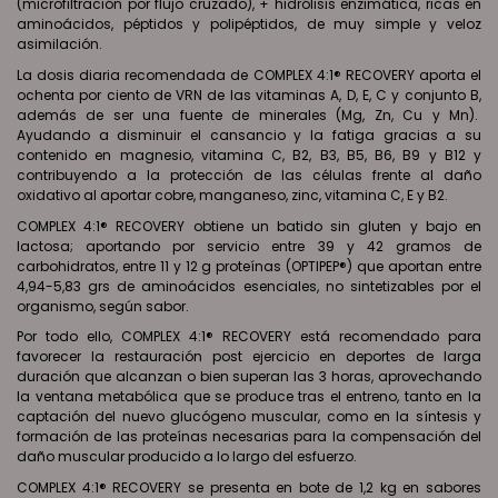
(microfiltración por flujo cruzado), + hidrólisis enzimática, ricas en
aminoácidos, péptidos y polipéptidos, de muy simple y veloz
asimilación.
La dosis diaria recomendada de COMPLEX 4:1® RECOVERY aporta el
ochenta por ciento de VRN de las vitaminas A, D, E, C y conjunto B,
además de ser una fuente de minerales (Mg, Zn, Cu y Mn).
Ayudando a disminuir el cansancio y la fatiga gracias a su
contenido en magnesio, vitamina C, B2, B3, B5, B6, B9 y B12 y
contribuyendo a la protección de las células frente al daño
oxidativo al aportar cobre, manganeso, zinc, vitamina C, E y B2.
COMPLEX 4:1® RECOVERY obtiene un batido sin gluten y bajo en
lactosa; aportando por servicio entre 39 y 42 gramos de
carbohidratos, entre 11 y 12 g proteínas (OPTIPEP®) que aportan entre
4,94-5,83 grs de aminoácidos esenciales, no sintetizables por el
organismo, según sabor.
Por todo ello, COMPLEX 4:1® RECOVERY está recomendado para
favorecer la restauración post ejercicio en deportes de larga
duración que alcanzan o bien superan las 3 horas, aprovechando
la ventana metabólica que se produce tras el entreno, tanto en la
captación del nuevo glucógeno muscular, como en la síntesis y
formación de las proteínas necesarias para la compensación del
daño muscular producido a lo largo del esfuerzo.
COMPLEX 4:1® RECOVERY se presenta en bote de 1,2 kg en sabores