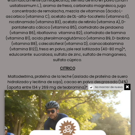
enzimaticamente (amilopectina), semilla de lino en polvo (Linum
usitatissimum L.), aroma de fresa, carbonato magnésico, jugo
concentrado de remolacha, mezcla de vitaminas (ácido L-
ascorbico (vitamina C), acetato de DL-alfa-tocoferilo (vitamina E),
nicotinamida (vitamina B3), acetato de retinilo (vitamina A), D-
pantotenato cálcico (vitamina B5), clorhidrato de piridoxina
(vitamina B6), riboflavina vitamina B2), clorhidrato de tiamina
(vitamina B1), acido pteroilmonoglutámico (vitamina B9, D-biotina
(vitamina B8), colecalciferol (vitamina D), cianocobalamina
(vitamina B12)), fresa en polvo, jale real liofilizada (40-80 mg)*,
edulcorante: sucralosa, sulfato de zinc, sulfato de manganeso,
sulfato cúprico.
CITRICO
Maltodextrina, proteína de la leche (aislado de proteína de suero
hidrolizado y lecitina de soja), cacao en polvo desgrasado (14%)
(aporta entre 134 y 269 mg de teobromina)*, almidon modificado
No mostrar de nuevo.
enzimaticamente (amilopectina), semilla de lino en polvo
(Linumusitatissimum L.), aroma de limón, carbonato magnésico,
mezcla de vitaminas (ácido L-ascorbico (vitamina C), acetato de
DL-alfa-tocoferilo (vitamina E), nicotinamida (vitamina B3), acetato
de retinilo (vitamina A), D-pantotenato cálcico (vitamina B5),
clorhidrato de piridoxina (vitamina B6), riboflavina (vitamina B2),
clorhidrato de tiamina (vitamina B1), acido pteroilmonoglutámico
(vitamina B9, D-biotina (vitamina B8), colecalciferol (vitamina D),