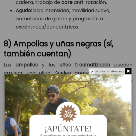
cadera, trabajo de
core
anti-rotación.
Agudo:
baja intensidad, movilidad suave,
isométricos de glúteo y progresión a
excéntricos/concéntricos.
8) Ampollas y uñas negras (sí,
también cuentan)
Las
ampollas
y las
uñas traumatizadas
pueden
No mostrar de nuevo.
arruinar una ultra. Suelen aparecer por fricción,
calcetines inadecuados, humedad y bajadas con pie
“bailando” en la zapatilla.
Prevención:
calcetines
técnicos
, vaselina/polvos
en zonas de roce,
cordonado
específico para
fijar el mediopié, recorta uñas rectas.
En carrera:
compeed
o taping al primer aviso;
cambia calcetines si están empapados.