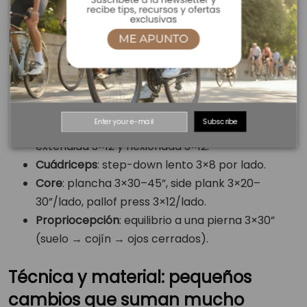
Plan de prevención en 15–20
minutos (2×/sem)
Glúteo y cadera
: monster walks con banda 3×12;
sentadilla búlgara 3×8 por lado.
Subscribe
Gemelo/sóleo
: elevaciones de talón con rodilla
extendida 3×12 y flexionada 3×12.
Cuádriceps
: step-down lento 3×8 por lado.
Core
: plancha 3×30–45”, side plank 3×20–
30”/lado, pallof press 3×12/lado.
Propriocepción
: equilibrio a una pierna 3×30”
(suelo → cojín → ojos cerrados).
Técnica y material: pequeños
cambios que suman mucho