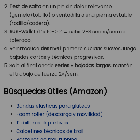
Test de salto
en un pie sin dolor relevante
(gemelo/tobillo) o sentadilla a una pierna estable
(rodilla/cadera).
Run-walk
1’/1’ x 10–20’ → subir 2–3 series/sem si
tolerado.
Reintroduce
desnivel
: primero subidas suaves, luego
bajadas cortas y técnicas progresivas.
Solo al final añade
series
y
bajadas largas
; mantén
el trabajo de fuerza 2×/sem.
Búsquedas útiles (Amazon)
Bandas elásticas para glúteos
Foam roller (descarga y movilidad)
Tobilleras deportivas
Calcetines técnicos de trail
Bastones de trail running