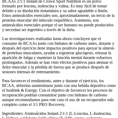
BCAAs 2:1:1 Instant de Crown Sport Nutrition es un polvo
formado por leucina, isoleucina y valina. Es muy fácil de tomar
debido a su disolución instantánea y su sabor agradable a limón.
Estos aminoácidos esenciales son, aproximadamente, un tercio de la
proteína muscular del músculo esquelético. Asimismo, son
aminoácidos esenciales porque el ser humano no puede producirlos
y necesitan ser ingeridos a través de la dieta.
Las investigaciones realizadas hasta ahora concluyen que el
consumo de BCAAs junto con hidratos de carbono antes, durante y
después del ejercicio tiene impactos positivos para apoyar la síntesis
de proteínas musculares, ayudar a regenerar glucógeno, retrasar la
aparición de fatiga y mantener la función mental durante esfuerzos
prolongados. Además se han visto efectos positivos para atenuar el
dolor muscular y la pérdida de fuerza que se produce después de
sesiones intensas de entrenamiento.
Para favorecer el rendimiento, antes y durante el ejercicio, los
BCAA, deberían suministrarse junto con una bebida deportiva como
el Isodrink & Energy. Con el objetivo de favorecer los procesos de
recuperación podrían consumirse junto con hidratos de carbono
aunque recomendamos para este caso el uso de un recuperador más
completo como el 3:1 PRO Recovery.
Ingredientes: Aminoácidos Instant 2:1:1 (L-Leucina, L-Isoleucina,