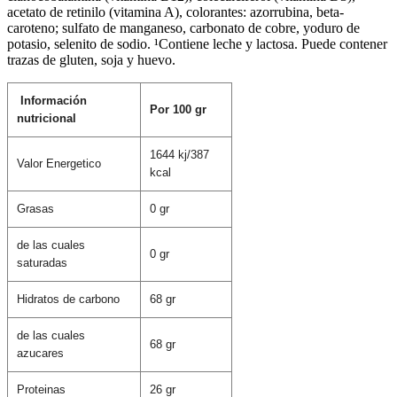
acetato de retinilo (vitamina A), colorantes: azorrubina, beta-
caroteno; sulfato de manganeso, carbonato de cobre, yoduro de
potasio, selenito de sodio. ¹Contiene leche y lactosa. Puede contener
trazas de gluten, soja y huevo.
Información
Por 100 gr
nutricional
1644 kj/387
Valor Energetico
kcal
Grasas
0 gr
de las cuales
0 gr
saturadas
Hidratos de carbono
68 gr
de las cuales
68 gr
azucares
Proteinas
26 gr