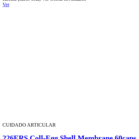
Ver
CUIDADO ARTICULAR
226ERS Coll-Egg Shell Membrane 60caps