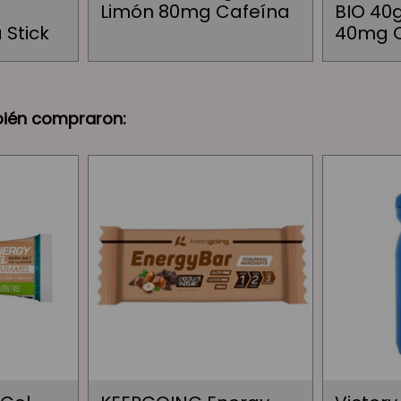
Limón 80mg Cafeína
BIO 40
 Stick
40mg 
bién compraron: