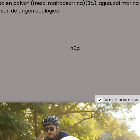
esa en polvo* (fresa, maltodextrina)(3%), agua, sal marina
 son de origen ecológico.
40g
No mostrar de nuevo.