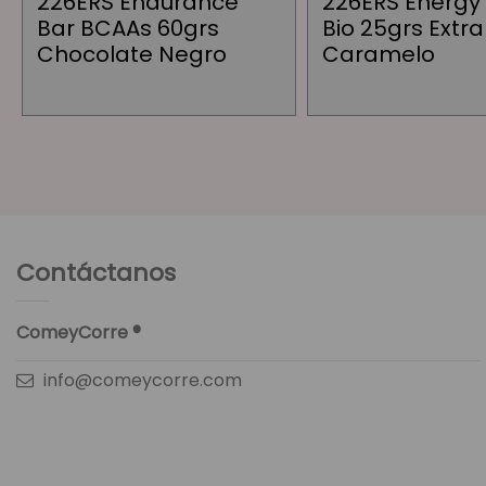
226ERS Endurance
226ERS Energy
Bar BCAAs 60grs
Bio 25grs Extra
Chocolate Negro
Caramelo
Contáctanos
ComeyCorre ®
info@comeycorre.com