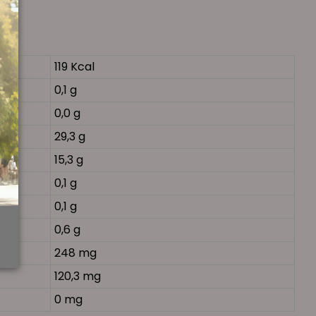
119 Kcal
0,1 g
0,0 g
29,3 g
15,3 g
0,1 g
0,1 g
0,6 g
248 mg
120,3 mg
0 mg