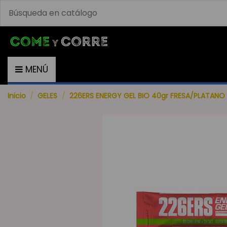
MENÚ
Inicio
GELES
226ERS ENERGY GEL BIO 40gr FRESA/PLATANO 