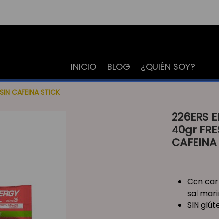
INICIO
BLOG
¿QUIÉN SOY?
SIN CAFEINA STICK
226ERS E
40gr FR
CAFEINA
Con car
sal mar
SIN glút