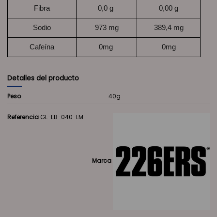
Fibra
0,0 g
0,00 g
Sodio
973 mg
389,4 mg
Cafeína
0mg
0mg
Detalles del producto
Peso
40g
Referencia
GL-EB-040-LM
Marca