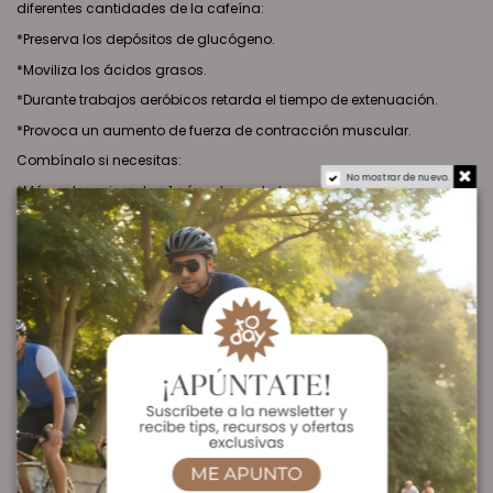
diferentes cantidades de la cafeína:
*Preserva los depósitos de glucógeno.
*Moviliza los ácidos grasos.
*Durante trabajos aeróbicos retarda el tiempo de extenuación.
*Provoca un aumento de fuerza de contracción muscular.
Combínalo si necesitas:
No mostrar de nuevo.
*Más sales minerales: 1 cápsula cada hora de SALTS Electrolytes
acompañada deunos 250 ml de agua o 500 ml/hora
de ISOTONIC DRINK.
*Energía liquida: 500 ml cada hora de ENERGY DRINK.
*Alimento sólido: 1 ENDURANCE FUEL BAR cada hora acompañada
de agua
Ver Oferta en Amazon
Ingredientes:
Mezcla de jarabes de trigo no refinados sin gluten*, limón en polvo*
(limón, maltodextrina)(3.5%), agua, sal marina (cloruro sódico),
cloruro potásico, acidulante: ácido cítrico, aroma natural de limón,