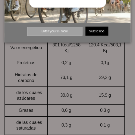
cafeína*. Los ingredientes marcados con un * son de origen
ecológico.
por 100 gr
por 40 gr
Información
Subscribe
nutricional
301 Kcal/1258
120.4 Kcal/503,1
Valor energético
Kj
Kj
Proteínas
0,2 g
0,1g
Hidratos de
73,1 g
29,2 g
carbono
de los cuales
39,8 g
15,9 g
azúcares
Grasas
0,6 g
0,3 g
de las cuales
0,3 g
0,1 g
saturadas