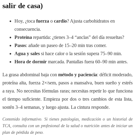
salir de casa)
Hoy, ¿toca
fuerza
o
cardio
? Ajusta carbohidratos en
consecuencia.
Proteína
repartida: ¿tienes 3–4 “anclas” del día resueltas?
Pasos
: añade un paseo de 15–20 min tras comer.
Agua y sales
si hace calor o la sesión supera 75–90 min.
Hora de dormir
marcada. Pantallas fuera 60–90 min antes.
La grasa abdominal baja con
método y paciencia
: déficit moderado,
proteína alta, fuerza 2×/sem, pasos a mansalva, buen sueño y estrés
a raya. No necesitas fórmulas raras; necesitas repetir lo que funciona
el tiempo suficiente. Empieza por dos o tres cambios de esta lista,
sostén 3–4 semanas, y luego ajusta. La cintura responde.
Contenido informativo. Si tienes patologías, medicación o un historial de
TCA, consulta con un profesional de la salud o nutrición antes de iniciar un
plan de pérdida de peso.