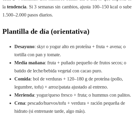
la
tendencia
. Si 3 semanas sin cambios, ajusta 100–150 kcal o sube
1.500–2.000 pasos diarios.
Plantilla de día (orientativa)
Desayuno
: skyr o yogur alto en proteína + fruta + avena; o
tortilla con pan y tomate.
Media mañana
: fruta + puñado pequeño de frutos secos; o
batido de leche/bebida vegetal con cacao puro.
Comida
: bol de verduras + 120–180 g de proteína (pollo,
legumbre, tofu) + arroz/patata ajustado al entreno.
Merienda
: yogur/queso fresco + fruta; o hummus con palitos.
Cena
: pescado/huevos/tofu + verdura + ración pequeña de
hidrato (si entrenaste tarde, algo más).