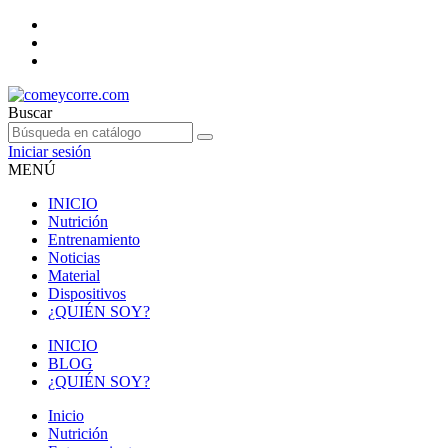
Buscar
Iniciar sesión
MENÚ
INICIO
Nutrición
Entrenamiento
Noticias
Material
Dispositivos
¿QUIÉN SOY?
INICIO
BLOG
¿QUIÉN SOY?
Inicio
Nutrición