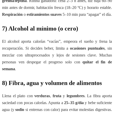
grelina/leptina
. Rutina ganadora: cena 2–3 h antes, luz baja 60–90
min antes de dormir, habitación fresca (18–20 ºC) y horario estable.
Respiración
o
estiramientos suaves
5–10 min para “apagar” el día.
7) Alcohol al mínimo (o cero)
El alcohol aporta calorías “vacías”, empeora el sueño y frena la
recuperación. Si decides beber, limita a
ocasiones puntuales
, sin
mezclar con ultraprocesados y lejos de sesiones clave. Muchas
personas ven despegar el progreso solo con
quitar el fin de
semana
.
8) Fibra, agua y volumen de alimentos
Llena el plato con
verduras
,
fruta
y
legumbres
. La fibra aporta
saciedad con pocas calorías. Apunta a
25–35 g/día
y bebe suficiente
agua (y
sodio
si entrenas con calor) para evitar molestias digestivas.