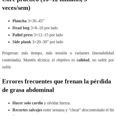
veces/sem)
Plancha
3×30–45”
Dead bug
3×8–10 por lado
Pallof press
3×12–15 por lado
Side plank
3×20–30” por lado
Progresar: más tiempo, más tensión o variantes (inestabilidad
controlada). Mantén técnica; el objetivo es
calidad
, no sufrir por
sufrir.
Errores frecuentes que frenan la pérdida
de grasa abdominal
Hacer solo cardio
y olvidar fuerza.
Recortes salvajes
entre semana y “cheat” descontrolado el fin