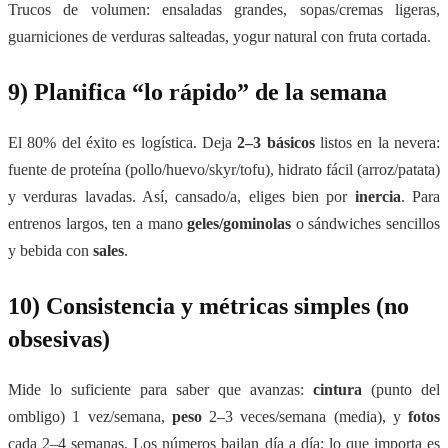
Trucos de volumen: ensaladas grandes, sopas/cremas ligeras,
guarniciones de verduras salteadas, yogur natural con fruta cortada.
9) Planifica “lo rápido” de la semana
El 80% del éxito es logística. Deja
2–3 básicos
listos en la nevera:
fuente de proteína (pollo/huevo/skyr/tofu), hidrato fácil (arroz/patata)
y verduras lavadas. Así, cansado/a, eliges bien por
inercia
. Para
entrenos largos, ten a mano
geles/gominolas
o sándwiches sencillos
y bebida con
sales
.
10) Consistencia y métricas simples (no
obsesivas)
Mide lo suficiente para saber que avanzas:
cintura
(punto del
ombligo) 1 vez/semana,
peso
2–3 veces/semana (media), y
fotos
cada 2–4 semanas. Los números bailan día a día; lo que importa es