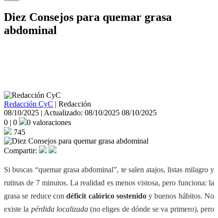
Diez Consejos para quemar grasa
abdominal
Guía clara para reducir grasa abdominal: qué comer, cómo entrenar,
cuánto moverte fuera del gym, y los ajustes de sueño y estrés que
más se notan.
Redacción CyC
|
Redacción
08/10/2025 | Actualizado: 08/10/2025
08/10/2025
0
|
0
0 valoraciones
745
Compartir:
Si buscas “quemar grasa abdominal”, te salen atajos, listas milagro y
rutinas de 7 minutos. La realidad es menos vistosa, pero funciona: la
grasa se reduce con
déficit calórico sostenido
y buenos hábitos. No
existe la
pérdida localizada
(no eliges de dónde se va primero), pero