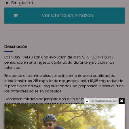
Sin gluten
Ver Oferta en Amazon
Descripción
Las SUB9-SALTS son una evolución de las SALTS-ELECRTOLYTE
pensando en una ingesta continuada durante ejercicios más
extensos.
En cuanto a los minerales, se ha incrementado la cantidad de
sodio hasta los 215 mg y la de magnesio hasta 10,05 mg, reducido
el potasio hasta 54,01 mg buscando una proporción inferior a la de
las anteriores sales en cápsulas.
Contienen extracto de jengibre con el fin de mejorar la digestión,
No mostrar de nuevo.
principal problema en este tipo de disciplinas.
Formato en Monodosis, cápsulas individuales.
Ver Oferta en Amazon