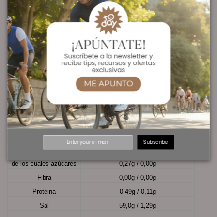
INGREDIENTES:
Cloruro de sodio, citrato de magnesio, cloruro de potasio, polvo de
Jengibre (zingiber officinalis roscoe), gluconato de magnesio, citrato de
potasio, antiaglomerante (estearato de magnesio), citrato tricálcico,
gluconato de calcio, antiaglomerante (dióxido de silicio), vitamina D
(colecalciferol) y vitamina B6 (clorhidrato de piridoxina). Cápsula vegetal
transparente (hidroxipropilmetilcelulosa).
Información nutricional
Por 100 gr/2 caps
Valor energético
(522,5 kJ) 125 kcal / (11,5 kJ) 2,5 kcal
Grasas
0,86g / 0,02g
de las cuales saturadas
0,78g / 0,02g
Subscribe
Hidratos de carbono
28,7g / 0,06g
de los cuales azúcares
0,27g / 0,00g
Fibra
0,00g / 0,00g
Proteina
0,49g / 0,11g
Sal
59,0g / 1,29g