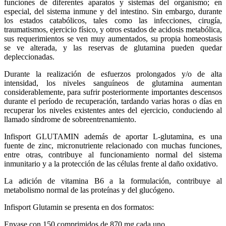
funciones de diferentes aparatos y sistemas del organismo; en
especial, del sistema inmune y del intestino. Sin embargo, durante
los estados catabólicos, tales como las infecciones, cirugía,
traumatismos, ejercicio físico, y otros estados de acidosis metabólica,
sus requerimientos se ven muy aumentados, su propia homeostasis
se ve alterada, y las reservas de glutamina pueden quedar
depleccionadas.
Durante la realización de esfuerzos prolongados y/o de alta
intensidad, los niveles sanguíneos de glutamina aumentan
considerablemente, para sufrir posteriormente importantes descensos
durante el período de recuperación, tardando varias horas o días en
recuperar los niveles existentes antes del ejercicio, conduciendo al
llamado síndrome de sobreentrenamiento.
Infisport GLUTAMIN además de aportar L-glutamina, es una
fuente de zinc, micronutriente relacionado con muchas funciones,
entre otras, contribuye al funcionamiento normal del sistema
inmunitario y a la protección de las células frente al daño oxidativo.
La adición de vitamina B6 a la formulación, contribuye al
metabolismo normal de las proteínas y del glucógeno.
Infisport Glutamin se presenta en dos formatos:
Envase con 150 comprimidos de 870 mg cada uno.