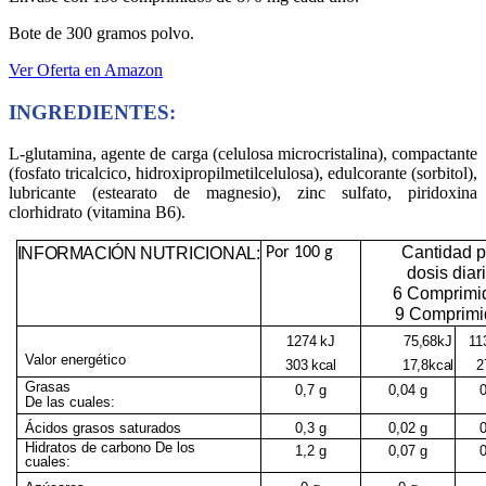
Bote de 300 gramos polvo.
Ver Oferta en Amazon
INGREDIENTES:
L-glutamina, agente de carga (celulosa microcristalina), compactante
(fosfato tricalcico, hidroxipropilmetilcelulosa), edulcorante (sorbitol),
lubricante (estearato de magnesio), zinc sulfato, piridoxina
clorhidrato (vitamina B6).
Cantidad p
INFORMACIÓN
NUTRICIONAL:
Por 100 g
dosis diar
6 Comprimi
9 Comprimi
1274
kJ
75,68
kJ
11
Valor energético
303
kcal
17,8
kcal
2
Grasas
0,7 g
0,04 g
0
De las cuales:
Ácidos grasos saturados
0,3 g
0,02 g
0
Hidratos de carbono De los
1,2 g
0,07 g
cuales: