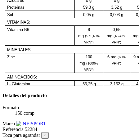
Azúcares
0 g
0 g
Proteínas
59,3 g
3,52 g
5
Sal
0,05 g
0,003 g
0
VITAMINAS:
Vitamina B6
8
0,65
mg
mg
m
(571,43%
(46,43%
VRN*)
VRN*)
MINERALES:
Zinc
100
6 mg
9 
(60%
mg
(1000%
VRN*)
VRN*)
AMINOÁCIDOS:
L- Glutamina
53,25 g
3,162 g
4
Detalles del producto
Formato
150 comp
Marca
Referencia
52284
Toca para agrandar
×