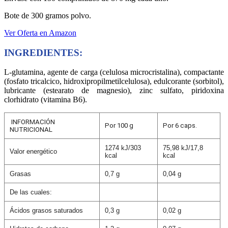
Bote de 300 gramos polvo.
Ver Oferta en Amazon
INGREDIENTES:
L-glutamina, agente de carga (celulosa microcristalina), compactante
(fosfato tricalcico, hidroxipropilmetilcelulosa), edulcorante (sorbitol),
lubricante (estearato de magnesio), zinc sulfato, piridoxina
clorhidrato (vitamina B6).
INFORMACIÓN
Por 100 g
Por 6 caps.
NUTRICIONAL
1274 kJ/303
75,98 kJ/17,8
Valor energético
kcal
kcal
Grasas
0,7 g
0,04 g
De las cuales:
Ácidos grasos saturados
0,3 g
0,02 g