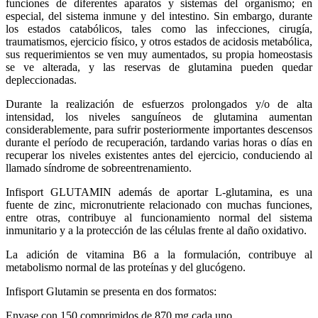
funciones de diferentes aparatos y sistemas del organismo; en
especial, del sistema inmune y del intestino. Sin embargo, durante
los estados catabólicos, tales como las infecciones, cirugía,
traumatismos, ejercicio físico, y otros estados de acidosis metabólica,
sus requerimientos se ven muy aumentados, su propia homeostasis
se ve alterada, y las reservas de glutamina pueden quedar
depleccionadas.
Durante la realización de esfuerzos prolongados y/o de alta
intensidad, los niveles sanguíneos de glutamina aumentan
considerablemente, para sufrir posteriormente importantes descensos
durante el período de recuperación, tardando varias horas o días en
recuperar los niveles existentes antes del ejercicio, conduciendo al
llamado síndrome de sobreentrenamiento.
Infisport GLUTAMIN además de aportar L-glutamina, es una
fuente de zinc, micronutriente relacionado con muchas funciones,
entre otras, contribuye al funcionamiento normal del sistema
inmunitario y a la protección de las células frente al daño oxidativo.
La adición de vitamina B6 a la formulación, contribuye al
metabolismo normal de las proteínas y del glucógeno.
Infisport Glutamin se presenta en dos formatos:
Envase con 150 comprimidos de 870 mg cada uno.