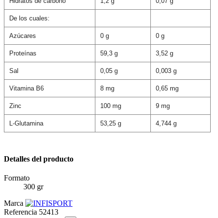
Hidratos de carbono
1,2 g
0,07 g
De los cuales:
Azúcares
0 g
0 g
Proteínas
59,3 g
3,52 g
Sal
0,05 g
0,003 g
Vitamina B6
8 mg
0,65 mg
Zinc
100 mg
9 mg
L-Glutamina
53,25 g
4,744 g
Detalles del producto
Formato
300 gr
Marca
Referencia
52413