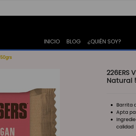
INICIO
BLOG
¿QUIÉN SOY?
 50grs
226ERS V
Natural 
Barrita 
Apta pa
Ingredie
calidad