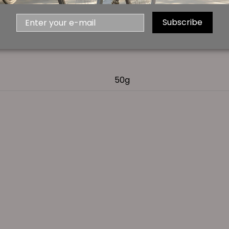
, cacahuete, leche soja, otros frutos de cáscara, sulfit
Subscribe
50g