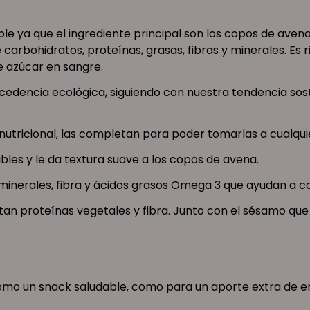
ble ya que el ingrediente principal son los copos de av
arbohidratos, proteínas, grasas, fibras y minerales. Es r
de azúcar en sangre.
ocedencia ecológica, siguiendo con nuestra tendencia sost
 nutricional, las completan para poder tomarlas a cualqu
ables y le da textura suave a los copos de avena.
 minerales, fibra y ácidos grasos Omega 3 que ayudan a co
rtan proteínas vegetales y fibra. Junto con el sésamo qu
mo un snack saludable, como para un aporte extra de ene