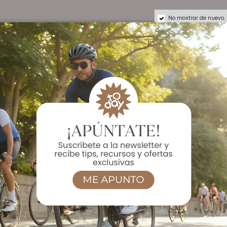
No mostrar de nuevo.
Ver Oferta en Amazon
INGREDIENTES:
Pistacho & Chia Seeds
, pasta de dátil [pasta de dátil, aceite de maíz], pistacho,
hispanica), sésamo (Sesamum indicum).
Strawberry & Cashew
ógico, fresa deshidratada [fresa, fructosa, corrector de a
 zumo de fruta concentrado, aceite de girasol], aceite de 
aceite de maíz], anacardo.
ALÉRGENOS