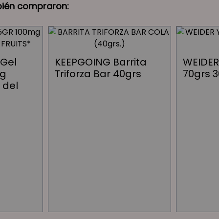
bién compraron:
 Gel
KEEPGOING Barrita
WEIDER 
mg
Triforza Bar 40grs
70grs 
 del