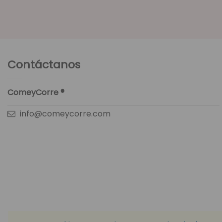
Contáctanos
ComeyCorre ®
info@comeycorre.com