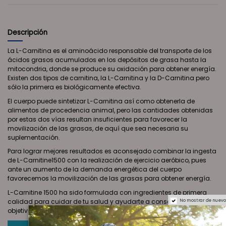
Descripción
La L-Carnitina es el aminoácido responsable del transporte de los
ácidos grasos acumulados en los depósitos de grasa hasta la
mitocondria, donde se produce su oxidación para obtener energía.
Existen dos tipos de carnitina, la L-Carnitina y la D-Carnitina pero
sólo la primera es biológicamente efectiva.
El cuerpo puede sintetizar L-Carnitina así como obtenerla de
alimentos de procedencia animal, pero las cantidades obtenidas
por estas dos vías resultan insuficientes para favorecer la
movilización de las grasas, de aquí que sea necesaria su
suplementación.
Para lograr mejores resultados es aconsejado combinar la ingesta
de L-Carnitine1500 con la realización de ejercicio aeróbico, pues
ante un aumento de la demanda energética del cuerpo
favorecemos la movilización de las grasas para obtener energía.
L-Carnitine 1500 ha sido formulada con ingredientes de primera
calidad para cuidar de tu salud y ayudarte a conseguir tus
No mostrar de nuevo
objetivos lo antes posible.