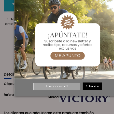
Ver Oferta en Amazon
Ingredientes:
51% L-carnitina, acidulante: ácido tartárico; gelatina (cápsula);
antiaglomerante: sales magnésicas de ácidos grasos; colorante:
óxido de hierro.
por 4 cáps
Información nutricional
L-Carnitina
1500 mg
Detalles del producto
Cápsulas
100 Unidades
Subscribe
Referencia
wvs115300
Marca
Los clientes que adquirieron este producto también