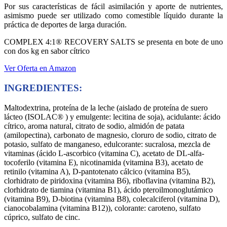
Por sus características de fácil asimilación y aporte de nutrientes,
asimismo puede ser utilizado como comestible líquido durante la
práctica de deportes de larga duración.
COMPLEX 4:1® RECOVERY SALTS se presenta en bote de uno
con dos kg en sabor cítrico
Ver Oferta en Amazon
INGREDIENTES:
Maltodextrina, proteína de la leche (aislado de proteína de suero
lácteo (ISOLAC® ) y emulgente: lecitina de soja), acidulante: ácido
cítrico, aroma natural, citrato de sodio, almidón de patata
(amilopectina), carbonato de magnesio, cloruro de sodio, citrato de
potasio, sulfato de manganeso, edulcorante: sucralosa, mezcla de
vitaminas (ácido L-ascorbico (vitamina C), acetato de DL-alfa-
tocoferilo (vitamina E), nicotinamida (vitamina B3), acetato de
retinilo (vitamina A), D-pantotenato cálcico (vitamina B5),
clorhidrato de piridoxina (vitamina B6), riboflavina (vitamina B2),
clorhidrato de tiamina (vitamina B1), ácido pteroilmonoglutámico
(vitamina B9), D-biotina (vitamina B8), colecalciferol (vitamina D),
cianocobalamina (vitamina B12)), colorante: caroteno, sulfato
cúprico, sulfato de cinc.