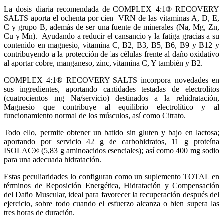
La dosis diaria recomendada de COMPLEX 4:1® RECOVERY
SALTS aporta el ochenta por cien VRN de las vitaminas A, D, E,
C y grupo B, además de ser una fuente de minerales (Na, Mg, Zn,
Cu y Mn). Ayudando a reducir el cansancio y la fatiga gracias a su
contenido en magnesio, vitamina C, B2, B3, B5, B6, B9 y B12 y
contribuyendo a la protección de las células frente al daño oxidativo
al aportar cobre, manganeso, zinc, vitamina C, Y también y B2.
COMPLEX 4:1® RECOVERY SALTS incorpora novedades en
sus ingredientes, aportando cantidades testadas de electrolitos
(cuatrocientos mg Na/servicio) destinados a la rehidratación,
Magnesio que contribuye al equilibrio electrolítico y al
funcionamiento normal de los músculos, así como Citrato.
Todo ello, permite obtener un batido sin gluten y bajo en lactosa;
aportando por servicio 42 g de carbohidratos, 11 g proteína
ISOLAC® (5,83 g aminoacidos esenciales); así como 400 mg sodio
para una adecuada hidratación.
Estas peculiaridades lo configuran como un suplemento TOTAL en
términos de Reposición Energética, Hidratación y Compensación
del Daño Muscular, ideal para favorecer la recuperación después del
ejercicio, sobre todo cuando el esfuerzo alcanza o bien supera las
tres horas de duración.