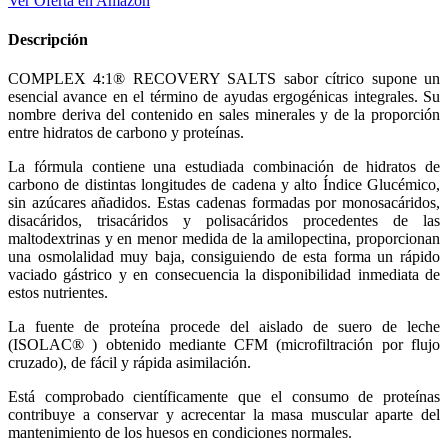
Ver Oferta en Amazon
Descripción
COMPLEX 4:1® RECOVERY SALTS sabor cítrico supone un
esencial avance en el término de ayudas ergogénicas integrales. Su
nombre deriva del contenido en sales minerales y de la proporción
entre hidratos de carbono y proteínas.
La fórmula contiene una estudiada combinación de hidratos de
carbono de distintas longitudes de cadena y alto Índice Glucémico,
sin azúcares añadidos. Estas cadenas formadas por monosacáridos,
disacáridos, trisacáridos y polisacáridos procedentes de las
maltodextrinas y en menor medida de la amilopectina, proporcionan
una osmolalidad muy baja, consiguiendo de esta forma un rápido
vaciado gástrico y en consecuencia la disponibilidad inmediata de
estos nutrientes.
La fuente de proteína procede del aislado de suero de leche
(ISOLAC® ) obtenido mediante CFM (microfiltración por flujo
cruzado), de fácil y rápida asimilación.
Está comprobado científicamente que el consumo de proteínas
contribuye a conservar y acrecentar la masa muscular aparte del
mantenimiento de los huesos en condiciones normales.