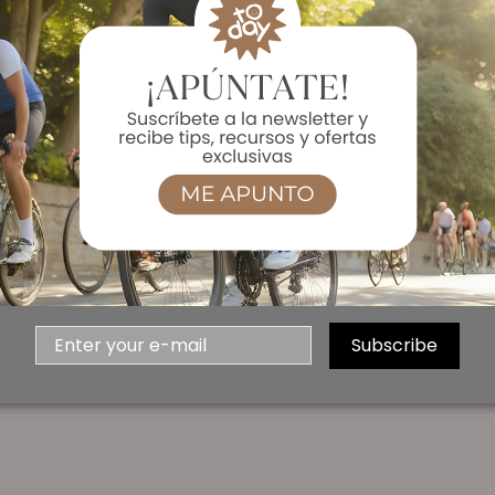
INFORMACION NUTRICIONAL
Por 4 cápsulas:
Creatina Monohydrato: 2877 mg
- de la cual creatina: 2537 mg
120 Unidades
Subscribe