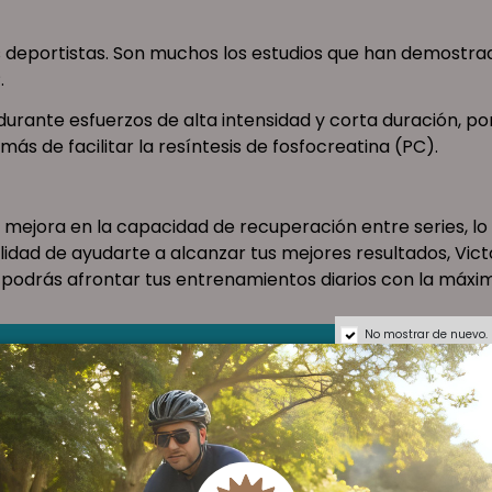
 deportistas. Son muchos los estudios que han demostr
.
 durante esfuerzos de alta intensidad y corta duración, p
s de facilitar la resíntesis de fosfocreatina (PC).
 mejora en la capacidad de recuperación entre series, lo
lidad de ayudarte a alcanzar tus mejores resultados, Vic
odrás afrontar tus entrenamientos diarios con la máxim
No mostrar de nuevo.
Ver Oferta en Amazon
MODO DE EMPLEO
és del entrenamiento. Polvo: 1 porción por día (3,4g) co
Después descansar 2-4 semanas.