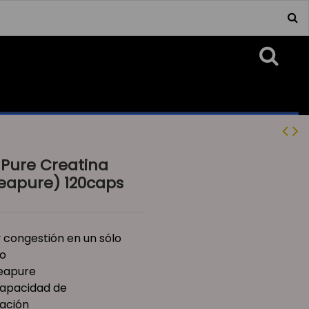
Pure Creatina
eapure) 120caps
 congestión en un sólo
o
eapure
apacidad de
ación