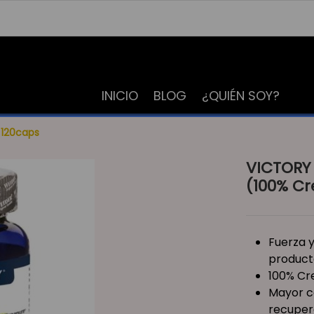
INICIO
BLOG
¿QUIÉN SOY?
 120caps
VICTORY 
(100% Cr
Fuerza y
product
100% Cr
Mayor c
recuper