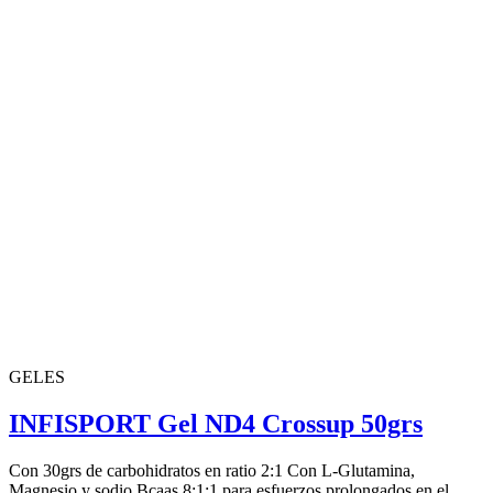
GELES
INFISPORT Gel ND4 Crossup 50grs
Con 30grs de carbohidratos en ratio 2:1 Con L-Glutamina,
Magnesio y sodio Bcaas 8:1:1 para esfuerzos prolongados en el