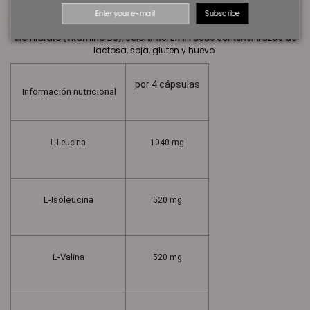
L-Leucina, L-valina, L-isoleucina, gelatina (cápsula),
Subscribe
antiaglomerante: sales magnésicas de ácidos grasos; piridoxina
clorhidrato (vitamina B6), colorante: E171. Puede contener trazas de
lactosa, soja, gluten y huevo.
por 4 cápsulas
Información nutricional
L-Leucina
1040 mg
L-Isoleucina
520 mg
L-Valina
520 mg