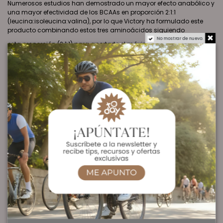
Numerosos estudios han demostrado un mayor efecto anabólico y
una mayor efectividad de los BCAAs en proporción 2:1:1
(leucina:isoleucina:valina), por lo que Victory ha formulado este
producto combinando estos tres aminoácidos siguiendo
No mostrar de nuevo.
esta proporción (2:1:1) para aportarte el máximo de BCAAs por dosis
con la mayor efectividad posible.
Podemos concluir por tanto que:
• La suplementación con BCAAs antes del entrenamiento permitirá
retrasar la fatiga y obtener un sustrato energético complementario
a los depósitos de glucógeno muscular. Además estimula la
preservación de la masa magra.
• La suplementación con BCAAs después del entrenamiento es
esencial para favorecer los procesos de regeneración muscular y
lograr una óptima recuperación.
La intensidad de tus entrenamientos debe ser compensada con
una correcta alimentación, y los BCAAs de Victory completarán tu
entrenamiento para poder mantener el ritmo día tras día y así
lograr los resultados deseados.
Ver Oferta en Amazon
Ingredientes: