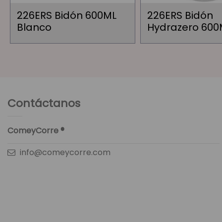
226ERS Bidón 600ML
226ERS Bidón
Blanco
Hydrazero 600
Contáctanos
ComeyCorre ®
info@comeycorre.com