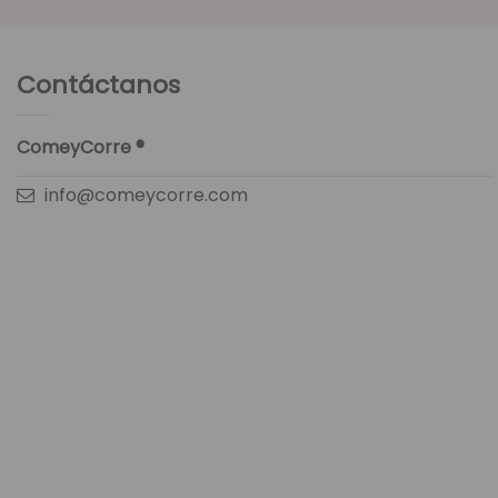
Contáctanos
ComeyCorre ®
info@comeycorre.com