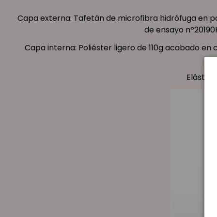
Capa externa: Tafetán de microfibra hidrófuga en po
de ensayo nº20190K
Capa interna: Poliéster ligero de 110g acabado en cé
Elástico