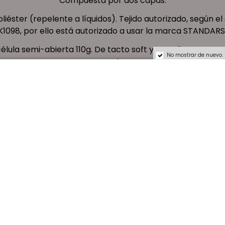
Compuesta por dos capas:
liéster (repelente a líquidos). Tejido autorizado, según 
1098, por ello está autorizado a usar la marca STANDARS
lula semi-abierta 110g. De tacto soft y peso ligero, este 
No mostrar de nuevo.
capa externa.
s de cierre: Acabados en poliamida de alta resistencia y 