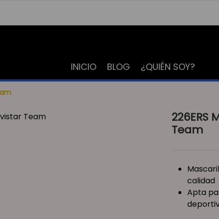
INICIO
BLOG
¿QUIÉN SOY?
Team
226ERS M
Team
Mascari
calidad
Apta par
deporti