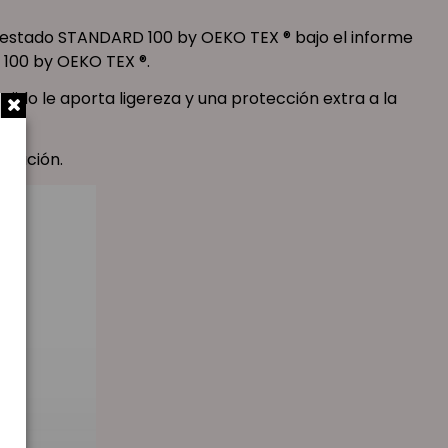
el estado STANDARD 100 by OEKO TEX ® bajo el informe
 100 by OEKO TEX ®.
tejido le aporta ligereza y una protección extra a la
duración.