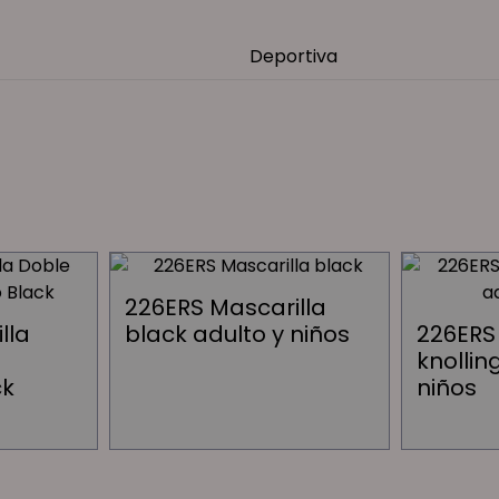
Deportiva
226ERS Mascarilla
lla
black adulto y niños
226ERS
knollin
ck
niños