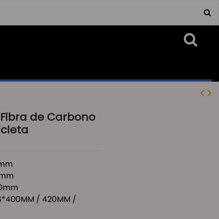
 Fibra de Carbono
icleta
,8mm
30mm
 80mm
,8*400MM / 420MM /