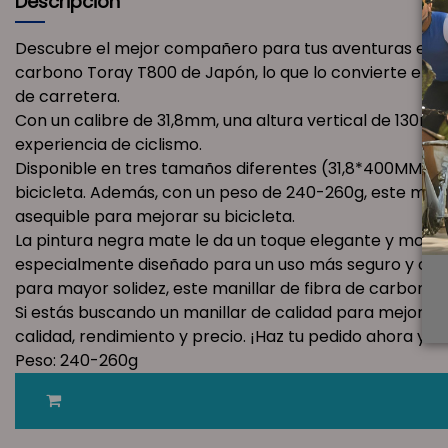
Descripción
Descubre el mejor compañero para tus aventuras en car
carbono Toray T800 de Japón, lo que lo convierte en u
de carretera.
Con un calibre de 31,8mm, una altura vertical de 130m
experiencia de ciclismo.
Disponible en tres tamaños diferentes (31,8*400MM / 
bicicleta. Además, con un peso de 240-260g, este man
asequible para mejorar su bicicleta.
La pintura negra mate le da un toque elegante y moder
especialmente diseñado para un uso más seguro y cómod
para mayor solidez, este manillar de fibra de carbono
Si estás buscando un manillar de calidad para mejorar 
calidad, rendimiento y precio. ¡Haz tu pedido ahora y 
Peso: 240-260g