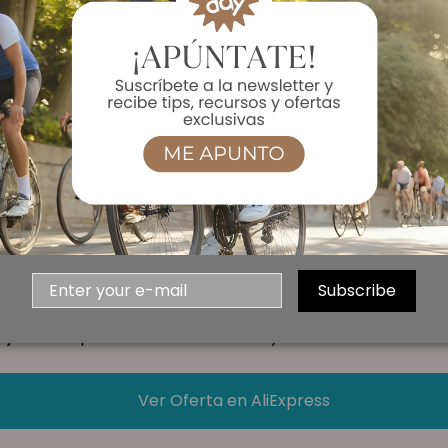
retera con este manillar de fibra de carbono de alta cal
n componente resistente, ligero y duradero que te ayudar
m y una extensión de 80mm, este manillar está diseñado 
420MM / 440MM cc), este manillar es perfecto para aque
illar de fibra de carbono es una excelente opción para 
no, mientras que su diseño italiano profesional garantiz
o, así como una posición de sistema de frenos que aume
 es el modelo estándar de carreras de carreteras modern
Subscribe
tu bicicleta de carretera, ¡no busques más! Este manillar
mejora tu experiencia de ciclismo hoy mismo!
Ver Oferta en AliExpress