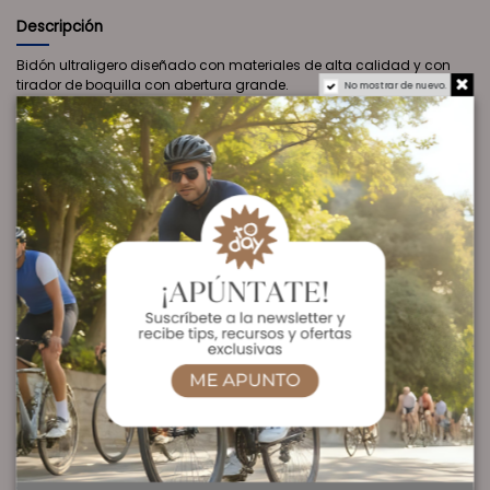
Descripción
Bidón ultraligero diseñado con materiales de alta calidad y con
tirador de boquilla con abertura grande.
No mostrar de nuevo.
Fácil de limpiar y certificado para la óptima calidad alimentaria,
sin olor y sin sabor. Además está fabricado conforme a la norma
internacional para los portabidones de bicicleta, con el grosor
especial para un tacto cómodo a la hora de beber y testado por los
grandes equipos profesionales.
CUIDADO
Enjuagar con abundante agua antes de usar por primera vez.
COMPOSICIÓN
Polipropileno
Sin BPA
Ver Oferta en Amazon
Detalles del producto