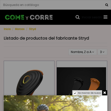
Iniciar sesión
Inicio
Marcas
Stryd
Listado de productos del fabricante Stryd
Nombre, Z a A
3
No mostrar de nuevo.