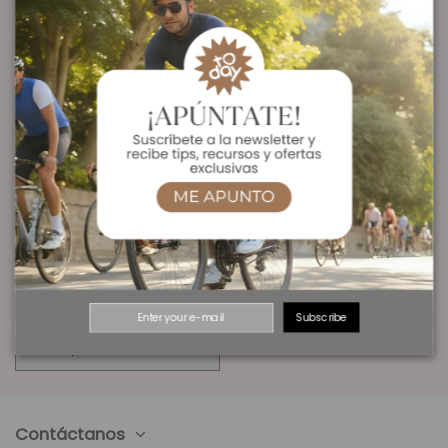
Stryd Wind
STRYD Clip para Stryd
Potenciómetro para
Wind (2 unidades)
Running
STRYD Cargador con
Subscribe
cable modelo Stryd
Live o posterior 2018
Contáctanos