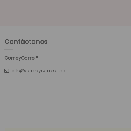
Contáctanos
ComeyCorre ®
info@comeycorre.com