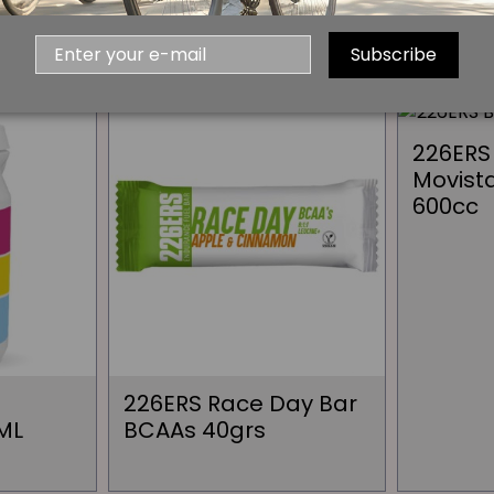
bién compraron:
Subscribe
226ERS
Movist
600cc
226ERS Race Day Bar
ML
BCAAs 40grs