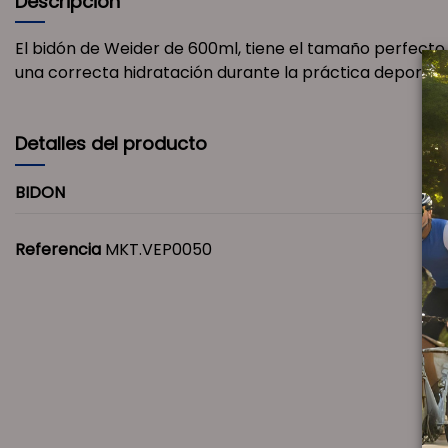
Descripción
El bidón de Weider de 600ml, tiene el tamaño perfecto p
una correcta hidratación durante la práctica deportiva
Detalles del producto
BIDON
Referencia
MKT.VEP0050