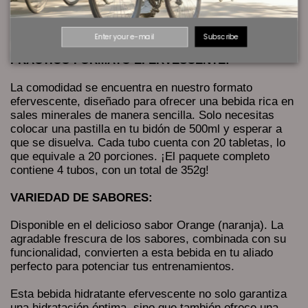
otros minerales y vitaminas. Esto la posiciona como la
tableta efervescente líder en contenido de sales
minerales en el mercado.
Subscribe
PRÁCTICO FORMATO EFERVESCENTE:
La comodidad se encuentra en nuestro formato
efervescente, diseñado para ofrecer una bebida rica en
sales minerales de manera sencilla. Solo necesitas
colocar una pastilla en tu bidón de 500ml y esperar a
que se disuelva. Cada tubo cuenta con 20 tabletas, lo
que equivale a 20 porciones. ¡El paquete completo
contiene 4 tubos, con un total de 352g!
VARIEDAD DE SABORES:
Disponible en el delicioso sabor Orange (naranja). La
agradable frescura de los sabores, combinada con su
funcionalidad, convierten a esta bebida en tu aliado
perfecto para potenciar tus entrenamientos.
Esta bebida hidratante efervescente no solo garantiza
una hidratación óptima, sino que también ofrece una