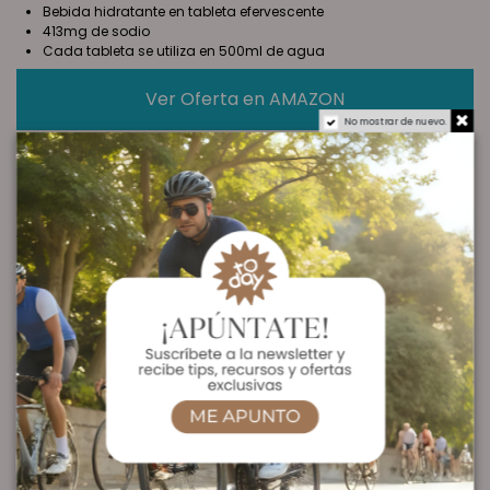
Bebida hidratante en tableta efervescente
413mg de sodio
Cada tableta se utiliza en 500ml de agua
Ver Oferta en AMAZON
No mostrar de nuevo.
Descripción
HIDRATACIÓN OPTIMIZADA:
Disfruta de una bebida hidratante innovadora, llena de
sales minerales y vitaminas esenciales, sin aporte
calórico. Ideal para consumir durante o después de la
actividad física.
FÓRMULA EXCLUSIVA:
Nuestra bebida presenta una composición única con
una tableta que contiene 413 mg de sodio, además de