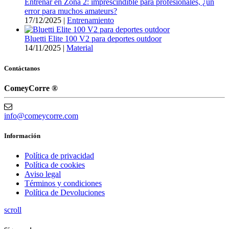
Entrenar en Zona 2: imprescindible para profesionales, ¿un
error para muchos amateurs?
17/12/2025
|
Entrenamiento
Bluetti Elite 100 V2 para deportes outdoor
14/11/2025
|
Material
Contáctanos
ComeyCorre ®
info@comeycorre.com
Información
Política de privacidad
Política de cookies
Aviso legal
Términos y condiciones
Política de Devoluciones
scroll