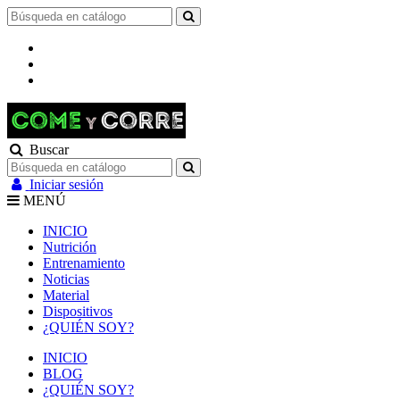
Buscar
Iniciar sesión
MENÚ
INICIO
Nutrición
Entrenamiento
Noticias
Material
Dispositivos
¿QUIÉN SOY?
INICIO
BLOG
¿QUIÉN SOY?