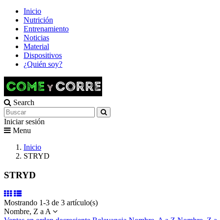
Inicio
Nutrición
Entrenamiento
Noticias
Material
Dispositivos
¿Quién soy?
Search
Iniciar sesión
Menu
Inicio
STRYD
STRYD
Mostrando 1-3 de 3 artículo(s)
Nombre, Z a A