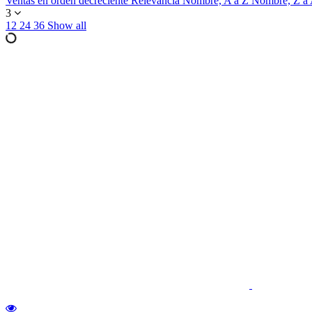
Ventas en orden decreciente
Relevancia
Nombre, A a Z
Nombre, Z a
3
12
24
36
Show all